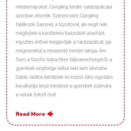
mindennapokat. Csingiling tündér varázspálcája
azonban elromlik. Szerencsére Csingiling
találkozik Sammel, a tűzoltóval, aki segít neki
megfejteni a kacifántos használati utasítást,
együttes erővel megjavítják a varázspálcát, így
megmenekül a meseerdő minden lakója. Ám
Sam, a tűzoltó hiába híres talpraesettségéről, a
gyerekek segítsége nélkül neki sem sikerülne.
Dalok, találós kérdések és közös tánc együttes
kavalkádja teszi meséssé a gyerekek számára
a velünk töltött órát.
Read More