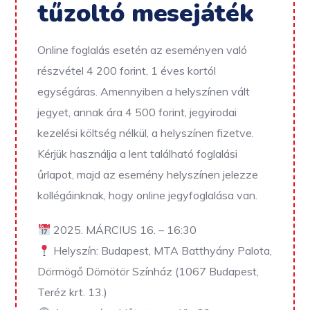
tűzoltó mesejáték
Online foglalás esetén az eseményen való
részvétel 4 200 forint, 1 éves kortól
egységáras. Amennyiben a helyszínen vált
jegyet, annak ára 4 500 forint, jegyirodai
kezelési költség nélkül, a helyszínen fizetve.
Kérjük használja a lent található foglalási
űrlapot, majd az esemény helyszínen jelezze
kollégáinknak, hogy online jegyfoglalása van.
2025. MÁRCIUS 16. – 16:30
Helyszín: Budapest, MTA Batthyány Palota,
Dörmögő Dömötör Színház (
1067 Budapest,
Teréz krt. 13.
)