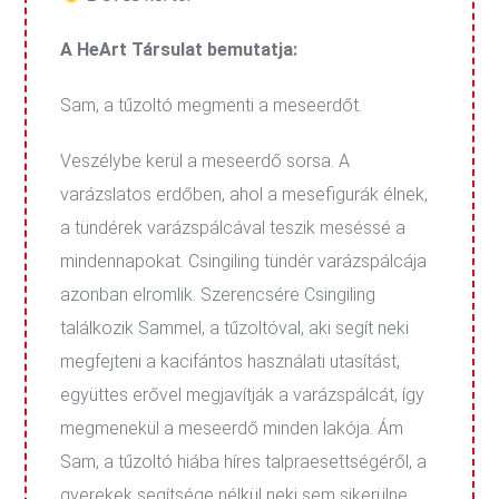
A HeArt Társulat bemutatja:
Sam, a tűzoltó megmenti a meseerdőt.
Veszélybe kerül a meseerdő sorsa. A
varázslatos erdőben, ahol a mesefigurák élnek,
a tündérek varázspálcával teszik meséssé a
mindennapokat. Csingiling tündér varázspálcája
azonban elromlik. Szerencsére Csingiling
találkozik Sammel, a tűzoltóval, aki segít neki
megfejteni a kacifántos használati utasítást,
együttes erővel megjavítják a varázspálcát, így
megmenekül a meseerdő minden lakója. Ám
Sam, a tűzoltó hiába híres talpraesettségéről, a
gyerekek segítsége nélkül neki sem sikerülne.