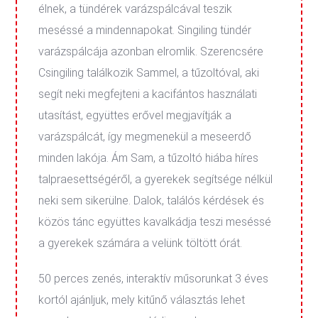
élnek, a tündérek varázspálcával teszik
meséssé a mindennapokat. Singiling tündér
varázspálcája azonban elromlik. Szerencsére
Csingiling találkozik Sammel, a tűzoltóval, aki
segít neki megfejteni a kacifántos használati
utasítást, együttes erővel megjavítják a
varázspálcát, így megmenekül a meseerdő
minden lakója. Ám Sam, a tűzoltó hiába híres
talpraesettségéről, a gyerekek segítsége nélkül
neki sem sikerülne. Dalok, találós kérdések és
közös tánc együttes kavalkádja teszi meséssé
a gyerekek számára a velünk töltött órát.
50 perces zenés, interaktív műsorunkat 3 éves
kortól ajánljuk, mely kitűnő választás lehet