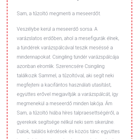
Sam, a tűzoltó megmenti a meseerdőt.
Veszélybe kerül a meseerdő sorsa. A
varázslatos erdőben, ahol a mesefigurák élnek,
a tündérek varázspálcával teszik meséssé a
mindennapokat. Csingiling tündér varázspálcája
azonban elromlik. Szerencsére Csingiling
találkozik Sammel, a tűzoltóval, aki segít neki
megfejteni a kacifántos használati utasítást,
együttes erővel megjavítják a varázspálcát, így
megmenekül a meseerdő minden lakója. Ám
Sam, a tűzoltó hiába híres talpraesettségéről, a
gyerekek segítsége nélkül neki sem sikerülne.
Dalok, találós kérdések és közös tánc együttes