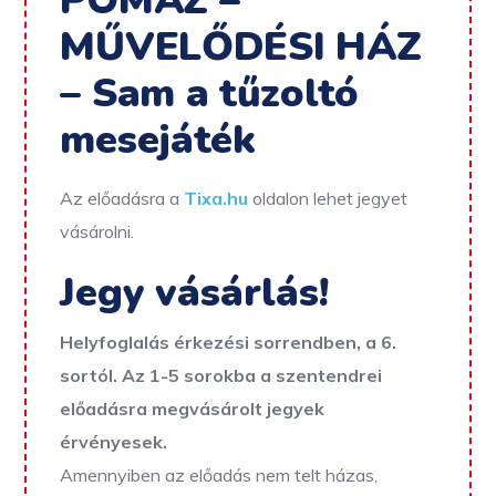
POMÁZ –
MŰVELŐDÉSI HÁZ
– Sam a tűzoltó
mesejáték
Az előadásra a
Tixa.hu
oldalon lehet jegyet
vásárolni.
Jegy vásárlás!
Helyfoglalás érkezési sorrendben, a 6.
sortól. Az 1-5 sorokba a szentendrei
előadásra megvásárolt jegyek
érvényesek.
Amennyiben az előadás nem telt házas,