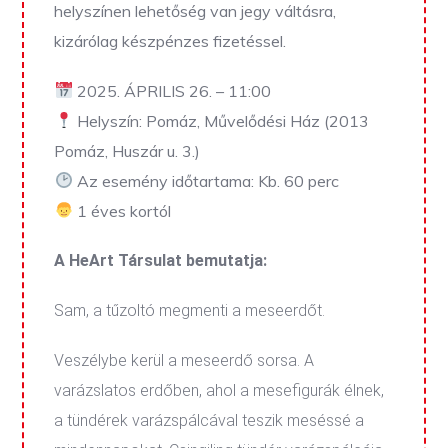
helyszínen lehetőség van jegy váltásra,
kizárólag készpénzes fizetéssel.
2025. ÁPRILIS 26. – 11:00
Helyszín: Pomáz, Művelődési Ház (2013
Pomáz, Huszár u. 3.)
Az esemény időtartama: Kb. 60 perc
1 éves kortól
A HeArt Társulat bemutatja:
Sam, a tűzoltó megmenti a meseerdőt.
Veszélybe kerül a meseerdő sorsa. A
varázslatos erdőben, ahol a mesefigurák élnek,
a tündérek varázspálcával teszik meséssé a