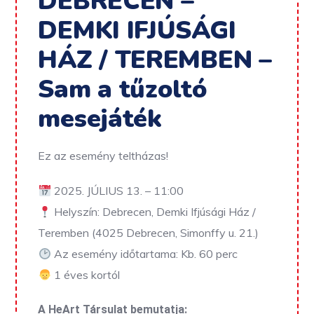
DEBRECEN –
DEMKI IFJÚSÁGI
HÁZ / TEREMBEN –
Sam a tűzoltó
mesejáték
Ez az esemény teltházas!
2025. JÚLIUS 13. – 11:00
Helyszín: Debrecen, Demki Ifjúsági Ház /
Teremben (4025 Debrecen, Simonffy u. 21.)
Az esemény időtartama: Kb. 60 perc
1 éves kortól
A HeArt Társulat bemutatja: