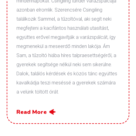
mindennapokat. Csingiling tündér varázspálcája
azonban elromlik. Szerencsére Csingiling
találkozik Sammel, a tűzoltóval, aki segít neki
megfejteni a kacifántos használati utasítást,
együttes erővel megjavítják a varázspálcát, így
megmenekül a meseerdő minden lakója. Ám
Sam, a tűzoltó hiába híres talpraesettségéről, a
gyerekek segítsége nélkül neki sem sikerülne.
Dalok, találós kérdések és közös tánc együttes
kavalkádja teszi meséssé a gyerekek számára
a velünk töltött órát.
Read More