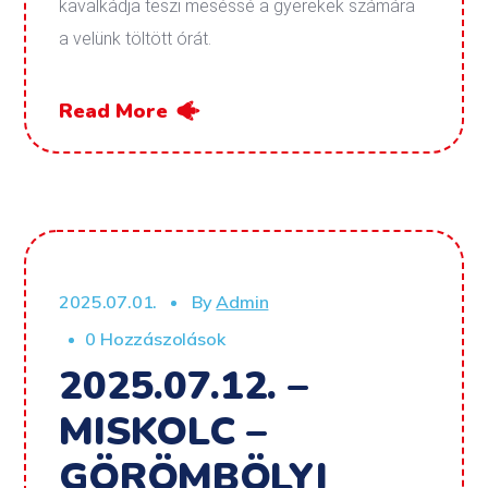
kavalkádja teszi meséssé a gyerekek számára
a velünk töltött órát.
Read More
2025.07.01.
By
Admin
0 Hozzászolások
2025.07.12. –
MISKOLC –
GÖRÖMBÖLYI