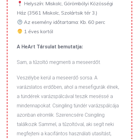
Helyszín: Miskolc, Görömbölyi Közösségi
Ház (3561 Miskolc, Szolártsik tér 3.)
Az esemény időtartama: Kb. 60 perc
1 éves kortól
A HeArt Társulat bemutatja:
Sam, a tűzoltó megmenti a meseerdőt.
Veszélybe kerül a meseerdő sorsa. A
varázslatos erdőben, ahol a mesefigurák élnek,
a tündérek varázspálcával teszik meséssé a
mindennapokat. Csingiling tündér varázspálcája
azonban elromlik. Szerencsére Csingiling
találkozik Sammel, a tűzoltóval, aki segít neki
megfejteni a kacifántos használati utasítást,