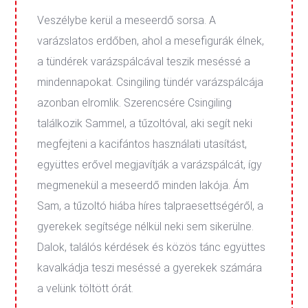
Veszélybe kerül a meseerdő sorsa. A
varázslatos erdőben, ahol a mesefigurák élnek,
a tündérek varázspálcával teszik meséssé a
mindennapokat. Csingiling tündér varázspálcája
azonban elromlik. Szerencsére Csingiling
találkozik Sammel, a tűzoltóval, aki segít neki
megfejteni a kacifántos használati utasítást,
együttes erővel megjavítják a varázspálcát, így
megmenekül a meseerdő minden lakója. Ám
Sam, a tűzoltó hiába híres talpraesettségéről, a
gyerekek segítsége nélkül neki sem sikerülne.
Dalok, találós kérdések és közös tánc együttes
kavalkádja teszi meséssé a gyerekek számára
a velünk töltött órát.