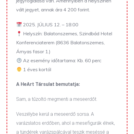
jegyfoglalása van. Amennyiben a helyszínen
vált jegyet, annak ára 4 200 forint.
2025. JÚLIUS 12. – 18:00
Helyszín: Balatonszemes, Szindbád Hotel
Konferenciaterem (8636 Balatonszemes,
Árnyas fasor 1.)
Az esemény időtartama: Kb. 60 perc
1 éves kortól
A HeArt Társulat bemutatja:
Sam, a tűzoltó megmenti a meseerdőt.
Veszélybe kerül a meseerdő sorsa. A
varázslatos erdőben, ahol a mesefigurák élnek,
a tündérek varázspálcával teszik meséssé a