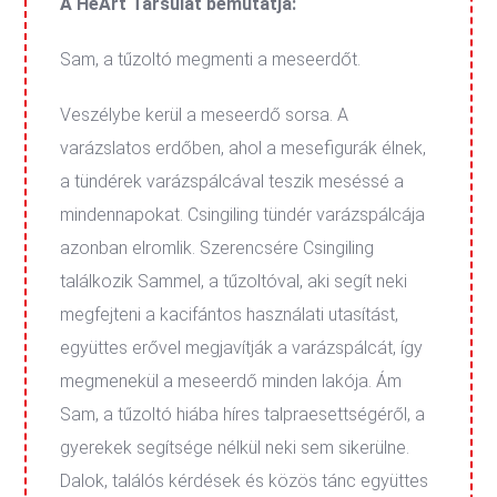
A HeArt Társulat bemutatja:
Sam, a tűzoltó megmenti a meseerdőt.
Veszélybe kerül a meseerdő sorsa. A
varázslatos erdőben, ahol a mesefigurák élnek,
a tündérek varázspálcával teszik meséssé a
mindennapokat. Csingiling tündér varázspálcája
azonban elromlik. Szerencsére Csingiling
találkozik Sammel, a tűzoltóval, aki segít neki
megfejteni a kacifántos használati utasítást,
együttes erővel megjavítják a varázspálcát, így
megmenekül a meseerdő minden lakója. Ám
Sam, a tűzoltó hiába híres talpraesettségéről, a
gyerekek segítsége nélkül neki sem sikerülne.
Dalok, találós kérdések és közös tánc együttes