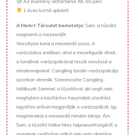
Az esemény időtartama: Kb. 60 perc
1 éves kortól ajánlott
A HeArt Társulat bemutatja:
Sam, a tűzoltó
megmenti a meseerdőt
Veszélybe kerül a meseerdő sorsa. A
varázslatos erdőben, ahol a mesefigurák élnek,
a tündérek varázspálcával teszik meséssé a
mindennapokat. Csingiling tündér varázspálcája
azonban elromlik. Szerencsére Csingiling
találkozik Sammel, a tűzoltóval, aki segít neki
megfejteni a kacifántos használati utasítást,
együttes erővel megjavítják a varázspálcát, így
megmenekül a meseerdő minden lakója. Ám
Sam, a tűzoltó hiába híres talpraesettségéről, a
gyerekek segítsége nélkül neki sem sikerülne.