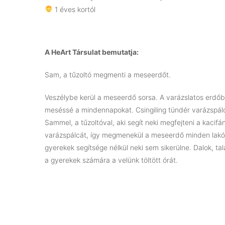
1 éves kortól
A HeArt Társulat bemutatja:
Sam, a tűzoltó megmenti a meseerdőt.
Veszélybe kerül a meseerdő sorsa. A varázslatos erdőbe
meséssé a mindennapokat. Csingiling tündér varázspálcá
Sammel, a tűzoltóval, aki segít neki megfejteni a kacifá
varázspálcát, így megmenekül a meseerdő minden lakója
gyerekek segítsége nélkül neki sem sikerülne. Dalok, t
a gyerekek számára a velünk töltött órát.