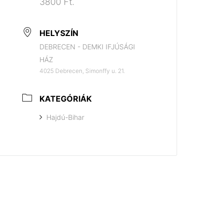
3800 Ft.
HELYSZÍN
DEBRECEN - DEMKI IFJÚSÁGI
HÁZ
4025 Debrecen, Simonffy u. 21.
KATEGÓRIÁK
Hajdú-Bihar