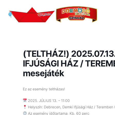
(TELTHÁZ!) 2025.07.13
IFJÚSÁGI HÁZ / TEREMB
mesejáték
Ez az esemény teltházas!
2025. JÚLIUS 13. – 11:00
Helyszín: Debrecen, Demki Ifjúsági Ház / Teremben 
Az esemény időtartama: Kb. 60 perc