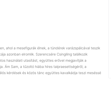
n, ahol a mesefigurák élnek, a tündérek varázspálcával teszik
ja azonban elromlik. Szerencsére Csingiling találkozik
ntos használati utasítást, együttes erővel megjavítják a
. Ám Sam, a tűzoltó hiába híres talpraesettségéről, a
alálós kérdések és közös tánc együttes kavalkádja teszi meséssé