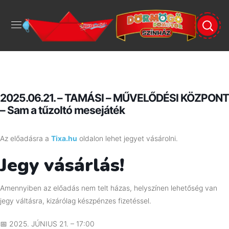
2025.06.21. – TAMÁSI – MŰVELŐDÉSI KÖZPONT
– Sam a tűzoltó mesejáték
Az előadásra a
Tixa.hu
oldalon lehet jegyet vásárolni.
Jegy vásárlás!
Amennyiben az előadás nem telt házas, helyszínen lehetőség van
jegy váltásra, kizárólag készpénzes fizetéssel.
📅
2025. JÚNIUS 21. – 17:00