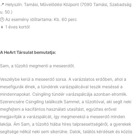
📍 Helyszín: Tamási, Művelődési Központ (7090 Tamási, Szabadság
u. 50.)
🕑 Az esemény időtartama: Kb. 60 perc
👦 1 éves kortól
A HeArt Társulat bemutatja:
Sam, a tűzoltó megmenti a meseerdőt.
Veszélybe kerül a meseerdő sorsa. A varázslatos erdőben, ahol a
mesefigurák élnek, a tündérek varázspálcával teszik meséssé a
mindennapokat. Csingiling tündér varázspálcája azonban elromlik.
Szerencsére Csingiling találkozik Sammel, a tűzoltóval, aki segít neki
megfejteni a kacifántos használati utasítást, együttes erővel
megjavítják a varázspálcát, így megmenekül a meseerdő minden
lakója. Ám Sam, a tűzoltó hiába híres talpraesettségéről, a gyerekek
segítsége nélkül neki sem sikerülne. Dalok, találós kérdések és közös