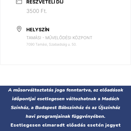
RÉSZVÉTELI DÍJ
3500 Ft.
HELYSZÍN
TAMÁSI - MŰVELŐDÉSI KÖZPONT
7090 Tamási, Szabadság u. 50.
A műsorváltoztatás joga fenntartva, az előadások
időpontjai esetlegesen változhatnak a Madách
Színház, a Budapest Bábszínház és az Újszínház
havi programjainak függvényében.
Esetlegesen elmaradt előadás esetén jegyet