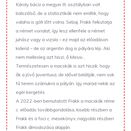
Károly bácsi a megyei III. osztályban volt
balszélső, de a statisztikák nem említik, hogy
valaha is gólt lőtt volna. Sebaj, Frakk felkutatja
a német vonalat, így lesz ellenfele a német
juhász vagy a vizsla – ez majd az előadáson
kiderül – de az argentin dog is pályára lép. Aki
nem mellesleg azt hiszi, ő Messi…
Természetesen a macskák is azt hiszik, hogy
ők a jövő Juventusa, de idővel belátják, nem sok
fű terem számukra a pályán, így marad nekik az
egér kergetés.
A 2022-ben bemutatott Frakk a macskák réme
c. előadás továbbgondolása, kisebb részben a
Frakk és a foci c. mesekönyv, nagyobb részben
Frakk álmodozása alapján.