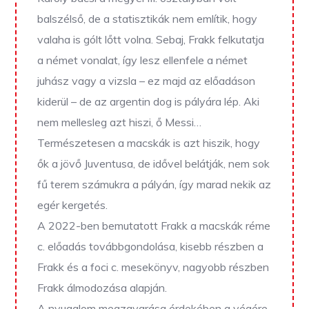
balszélső, de a statisztikák nem említik, hogy
valaha is gólt lőtt volna. Sebaj, Frakk felkutatja
a német vonalat, így lesz ellenfele a német
juhász vagy a vizsla – ez majd az előadáson
kiderül – de az argentin dog is pályára lép. Aki
nem mellesleg azt hiszi, ő Messi…
Természetesen a macskák is azt hiszik, hogy
ők a jövő Juventusa, de idővel belátják, nem sok
fű terem számukra a pályán, így marad nekik az
egér kergetés.
A 2022-ben bemutatott Frakk a macskák réme
c. előadás továbbgondolása, kisebb részben a
Frakk és a foci c. mesekönyv, nagyobb részben
Frakk álmodozása alapján.
A nyugalom megzavarása érdekében a végére