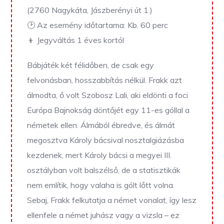
(2760 Nagykáta, Jászberényi út 1.)
🕑 Az esemény időtartama: Kb. 60 perc
👦 Jegyváltás 1 éves kortól
Bábjáték két félidőben, de csak egy
felvonásban, hosszabbítás nélkül. Frakk azt
álmodta, ő volt Szobosz Lali, aki eldönti a foci
Európa Bajnokság döntőjét egy 11-es góllal a
németek ellen. Álmából ébredve, és álmát
megosztva Károly bácsival nosztalgiázásba
kezdenek, mert Károly bácsi a megyei III.
osztályban volt balszélső, de a statisztikák
nem említik, hogy valaha is gólt lőtt volna.
Sebaj, Frakk felkutatja a német vonalat, így lesz
ellenfele a német juhász vagy a vizsla – ez