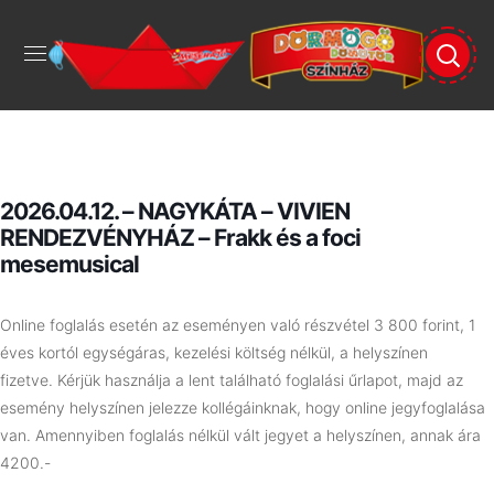
2026.04.12. – NAGYKÁTA – VIVIEN
RENDEZVÉNYHÁZ – Frakk és a foci
mesemusical
Online foglalás esetén az eseményen való részvétel 3 800 forint, 1
éves kortól egységáras, kezelési költség nélkül, a helyszínen
fizetve.
Kérjük használja a lent található foglalási űrlapot, majd az
esemény helyszínen jelezze kollégáinknak, hogy online jegyfoglalása
van. Amennyiben foglalás nélkül vált jegyet a helyszínen, annak ára
4200.-