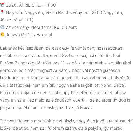
2026. ÁPRILIS 12. – 11:00
Helyszín: Nagykáta, Vivien Rendezvényház (2760 Nagykáta,
Jászberényi út 1.)
Az esemény időtartama: Kb. 60 perc
Jegyváltás 1 éves kortól
Bábjáték két félidőben, de csak egy felvonásban, hosszabbítás
nélkül. Frakk azt álmodta, ő volt Szobosz Lali, aki eldönti a foci
Európa Bajnokság döntőjét egy 11-es góllal a németek ellen. Álmából
ébredve, és álmát megosztva Károly bácsival nosztalgiázásba
kezdenek, mert Károly bácsi a megyei III. osztályban volt balszélső,
de a statisztikák nem említik, hogy valaha is gólt lőtt volna. Sebaj,
Frakk felkutatja a német vonalat, így lesz ellenfele a német juhász
vagy a vizsla – ez majd az előadáson kiderül – de az argentin dog is
pályára lép. Aki nem mellesleg azt hiszi, ő Messi…
Természetesen a macskák is azt hiszik, hogy ők a jövő Juventusa, de
idővel belátják, nem sok fű terem számukra a pályán, így marad