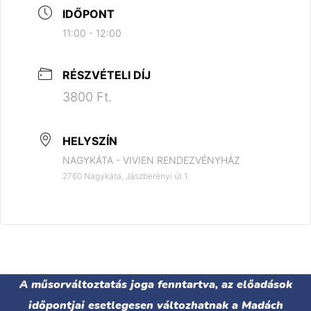
IDŐPONT
11:00 - 12:00
RÉSZVÉTELI DÍJ
3800 Ft.
HELYSZÍN
NAGYKÁTA - VIVIEN RENDEZVÉNYHÁZ
2760 Nagykáta, Jászberényi út 1.
A műsorváltoztatás joga fenntartva, az előadások
időpontjai esetlegesen változhatnak a Madách