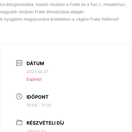
továbbgondolása, kisebb részben a Frakk és a foci c. mesekönyv,
nagyobb részben Frakk álmodozása alapján.
A nyugalom megzavarása érdekében a végére Frakk felébred!
DÁTUM
2025 júl 27
Expired!
IDŐPONT
10:00 - 11:00
RÉSZVÉTELI DÍJ