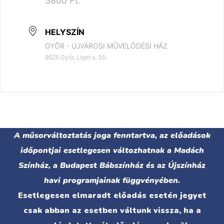
3800 Ft.
HELYSZÍN
GYŐR - ÚJVÁROSI MŰVELŐDÉSI HÁZ
9025 Győr, Liget u. 55.
A műsorváltoztatás joga fenntartva, az előadások
időpontjai esetlegesen változhatnak a Madách
Színház, a Budapest Bábszínház és az Újszínház
havi programjainak függvényében.
Esetlegesen elmaradt előadás esetén jegyet
csak abban az esetben váltunk vissza, ha a