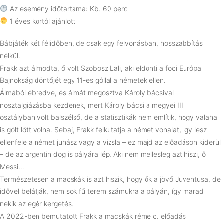
Az esemény időtartama: Kb. 60 perc
1 éves kortól ajánlott
Bábjáték két félidőben, de csak egy felvonásban, hosszabbítás
nélkül.
Frakk azt álmodta, ő volt Szobosz Lali, aki eldönti a foci Európa
Bajnokság döntőjét egy 11-es góllal a németek ellen.
Álmából ébredve, és álmát megosztva Károly bácsival
nosztalgiázásba kezdenek, mert Károly bácsi a megyei III.
osztályban volt balszélső, de a statisztikák nem említik, hogy valaha
is gólt lőtt volna. Sebaj, Frakk felkutatja a német vonalat, így lesz
ellenfele a német juhász vagy a vizsla – ez majd az előadáson kiderül
– de az argentin dog is pályára lép. Aki nem mellesleg azt hiszi, ő
Messi…
Természetesen a macskák is azt hiszik, hogy ők a jövő Juventusa, de
idővel belátják, nem sok fű terem számukra a pályán, így marad
nekik az egér kergetés.
A 2022-ben bemutatott Frakk a macskák réme c. előadás