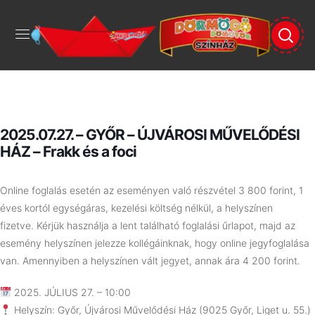
2025.07.27. – GYŐR – ÚJVÁROSI MŰVELŐDÉSI
HÁZ – Frakk és a foci
Online foglalás esetén az eseményen való részvétel 3 800 forint, 1
éves kortól egységáras, kezelési költség nélkül, a helyszínen
fizetve.
Kérjük használja a lent található foglalási űrlapot, majd az
esemény helyszínen jelezze kollégáinknak, hogy online jegyfoglalása
van. Amennyiben a helyszínen vált jegyet, annak ára 4 200 forint.
2025. JÚLIUS 27. – 10:00
Helyszín: Győr, Újvárosi Művelődési Ház (9025 Győr, Liget u. 55.)