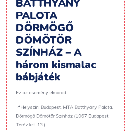
BATTHYÁNY
PALOTA
DÖRMÖGŐ
DÖMÖTÖR
SZÍNHÁZ – A
három kismalac
bábjáték
Ez az esemény elmarad.
📍
Helyszín: Budapest, MTA Batthyány Palota,
Dörmögő Dömötör Színház (
1067 Budapest,
Teréz krt. 13.
)