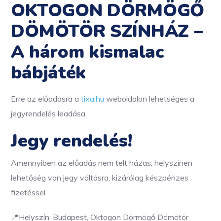
OKTOGON DÖRMÖGŐ
DÖMÖTÖR SZÍNHÁZ –
A három kismalac
bábjáték
Erre az előadásra a
tixa.hu
weboldalon lehetséges a
jegyrendelés leadása.
Jegy rendelés!
Amennyiben az előadás nem telt házas, helyszínen
lehetőség van jegy váltásra, kizárólag készpénzes
fizetéssel.
📍Helyszín: Budapest, Oktogon Dörmögő Dömötör