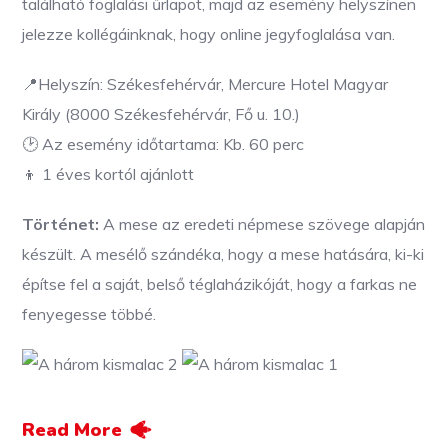
található foglalási űrlapot, majd az esemény helyszínen
jelezze kollégáinknak, hogy online jegyfoglalása van.
📍Helyszín: Székesfehérvár, Mercure Hotel Magyar
Király (8000 Székesfehérvár, Fő u. 10.)
🕑 Az esemény időtartama: Kb. 60 perc
👦 1 éves kortól ajánlott
Történet:
A mese az eredeti népmese szövege alapján
készült. A mesélő szándéka, hogy a mese hatására, ki-ki
építse fel a saját, belső téglaházikóját, hogy a farkas ne
fenyegesse többé.
Read More