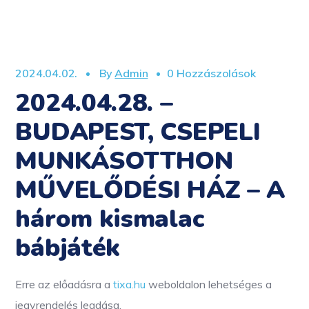
2024.04.02.
By
Admin
0 Hozzászolások
2024.04.28. –
BUDAPEST, CSEPELI
MUNKÁSOTTHON
MŰVELŐDÉSI HÁZ – A
három kismalac
bábjáték
Erre az előadásra a
tixa.hu
weboldalon lehetséges a
jegyrendelés leadása.