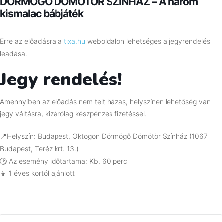
DÖRMÖGŐ DÖMÖTÖR SZÍNHÁZ – A három
kismalac bábjáték
Erre az előadásra a
tixa.hu
weboldalon lehetséges a jegyrendelés
leadása.
Jegy rendelés!
Amennyiben az előadás nem telt házas, helyszínen lehetőség van
jegy váltásra, kizárólag készpénzes fizetéssel.
📍Helyszín: Budapest, Oktogon Dörmögő Dömötör Színház (1067
Budapest, Teréz krt. 13.)
🕑 Az esemény időtartama: Kb. 60 perc
👦 1 éves kortól ajánlott