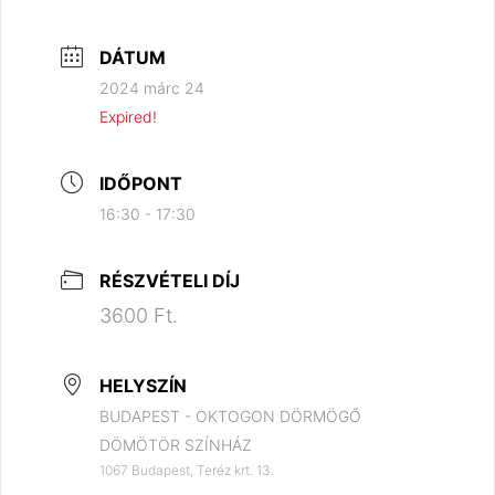
DÁTUM
2024 márc 24
Expired!
IDŐPONT
16:30 - 17:30
RÉSZVÉTELI DÍJ
3600 Ft.
HELYSZÍN
BUDAPEST - OKTOGON DÖRMÖGŐ
DÖMÖTÖR SZÍNHÁZ
1067 Budapest, Teréz krt. 13.