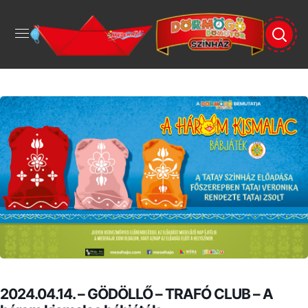
2024.04.14. – GÖDÖLLŐ – TRAFÓ CLUB – A