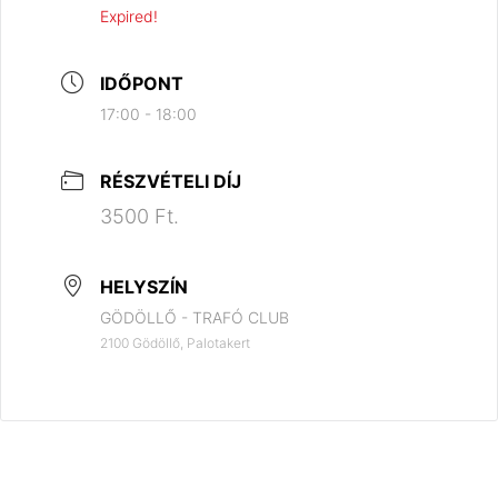
Expired!
IDŐPONT
17:00 - 18:00
RÉSZVÉTELI DÍJ
3500 Ft.
HELYSZÍN
GÖDÖLLŐ - TRAFÓ CLUB
2100 Gödöllő, Palotakert