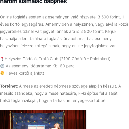
három kismalac bábjáték
Online foglalás esetén az eseményen való részvétel 3 500 forint, 1
éves kortól egységáras. Amennyiben a helyszínen, vagy alvállalkozói
jegyértékesítőknél vált jegyet, annak ára is 3 800 forint. Kérjük
használja a lent található foglalási űrlapot, majd az esemény
helyszínen jelezze kollégáinknak, hogy online jegyfoglalása van.
Helyszín: Gödöllő, Trafó Club (2100 Gödöllő – Palotakert)
Az esemény időtartama: Kb. 60 perc
1 éves kortól ajánlott
Történet:
A mese az eredeti népmese szövege alapján készült. A
mesélő szándéka, hogy a mese hatására, ki-ki építse fel a saját,
belső téglaházikóját, hogy a farkas ne fenyegesse többé.