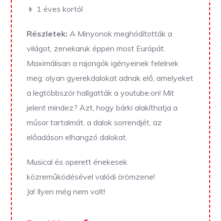
👦 1 éves kortól
Részletek:
A Minyonok meghódították a
világot, zenekaruk éppen most Európát.
Maximálisan a rajongók igényeinek felelnek
meg: olyan gyerekdalokat adnak elő, amelyeket
a legtöbbször hallgatták a youtube.on! Mit
jelent mindez? Azt, hogy bárki alakíthatja a
műsor tartalmát, a dalok sorrendjét, az
előadáson elhangzó dalokat.
Musical és operett énekesek
közreműködésével valódi örömzene!
Ja! Ilyen még nem volt!