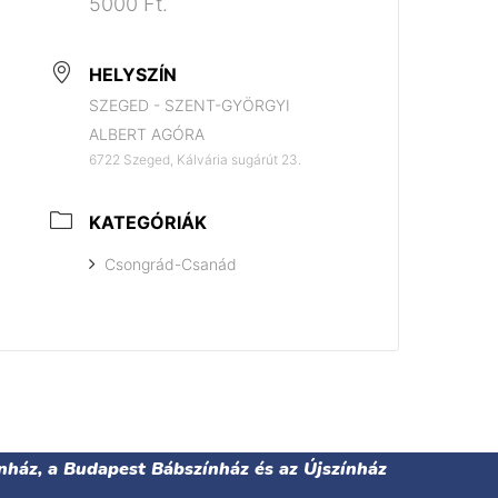
5000 Ft.
HELYSZÍN
SZEGED - SZENT-GYÖRGYI
ALBERT AGÓRA
6722 Szeged, Kálvária sugárút 23.
KATEGÓRIÁK
Csongrád-Csanád
nház, a Budapest Bábszínház és az Újszínház