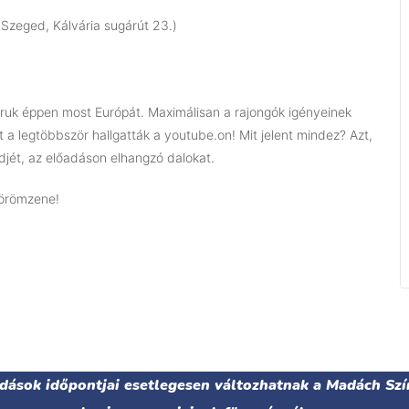
Szeged, Kálvária sugárút 23.)
ruk éppen most Európát. Maximálisan a rajongók igényeinek
 a legtöbbször hallgatták a youtube.on! Mit jelent mindez? Azt,
ndjét, az előadáson elhangzó dalokat.
 örömzene!
adások időpontjai esetlegesen változhatnak a Madách Szí