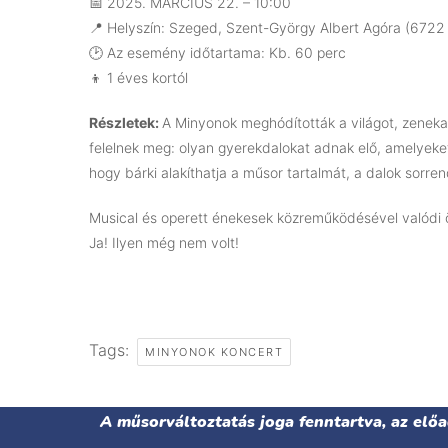
📅 2025. MÁRCIUS 22. – 10:00
📍 Helyszín: Szeged, Szent-György Albert Agóra (6722 
🕑 Az esemény időtartama: Kb. 60 perc
👦 1 éves kortól
Részletek:
A Minyonok meghódították a világot, zeneka
felelnek meg: olyan gyerekdalokat adnak elő, amelyeket
hogy bárki alakíthatja a műsor tartalmát, a dalok sorre
Musical és operett énekesek közreműködésével valódi
Ja! Ilyen még nem volt!
Tags:
MINYONOK KONCERT
A műsorváltoztatás joga fenntartva, az elő