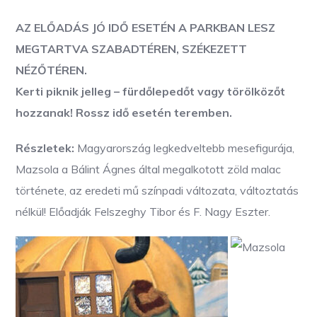
AZ ELŐADÁS JÓ IDŐ ESETÉN A PARKBAN LESZ
MEGTARTVA SZABADTÉREN, SZÉKEZETT
NÉZŐTÉREN.
Kerti piknik jelleg – fürdőlepedőt vagy törölközőt
hozzanak! Rossz idő esetén teremben.
Részletek:
Magyarország legkedveltebb mesefigurája,
Mazsola a Bálint Ágnes által megalkotott zöld malac
története, az eredeti mű színpadi változata, változtatás
nélkül! Előadják Felszeghy Tibor és F. Nagy Eszter.