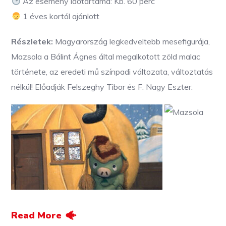
Az esemény időtartama: Kb. 60 perc
1 éves kortól ajánlott
Részletek:
Magyarország legkedveltebb mesefigurája,
Mazsola a Bálint Ágnes által megalkotott zöld malac
története, az eredeti mű színpadi változata, változtatás
nélkül! Előadják Felszeghy Tibor és F. Nagy Eszter.
Read More