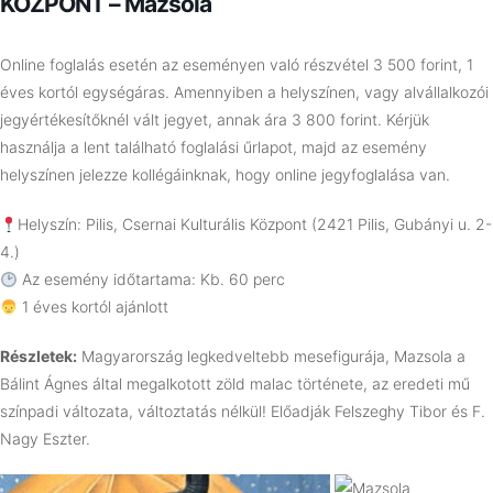
KÖZPONT – Mazsola
Online foglalás esetén az eseményen való részvétel 3 500 forint, 1
éves kortól egységáras. Amennyiben a helyszínen, vagy alvállalkozói
jegyértékesítőknél vált jegyet, annak ára 3 800 forint. Kérjük
használja a lent található foglalási űrlapot, majd az esemény
helyszínen jelezze kollégáinknak, hogy online jegyfoglalása van.
Helyszín: Pilis, Csernai Kulturális Központ (2421 Pilis, Gubányi u. 2-
4.)
Az esemény időtartama: Kb. 60 perc
1 éves kortól ajánlott
Részletek:
Magyarország legkedveltebb mesefigurája, Mazsola a
Bálint Ágnes által megalkotott zöld malac története, az eredeti mű
színpadi változata, változtatás nélkül! Előadják Felszeghy Tibor és F.
Nagy Eszter.