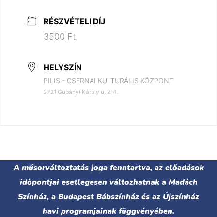
RÉSZVÉTELI DÍJ
3500 Ft.
HELYSZÍN
PILIS - CSERNAI KULTURÁLIS KÖZPONT
2721 Gubányi Károly u. 2-4.
A műsorváltoztatás joga fenntartva, az előadások
időpontjai esetlegesen változhatnak a Madách
Színház, a Budapest Bábszínház és az Újszínház
havi programjainak függvényében.