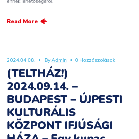
ennek lehetőségéről.
Read More
2024.04.08.
By
Admin
0 Hozzászolások
(TELTHÁZ!)
2024.09.14. –
BUDAPEST – ÚJPESTI
KULTURÁLIS
KÖZPONT IFJÚSÁGI
HÁZA – Egy kupac