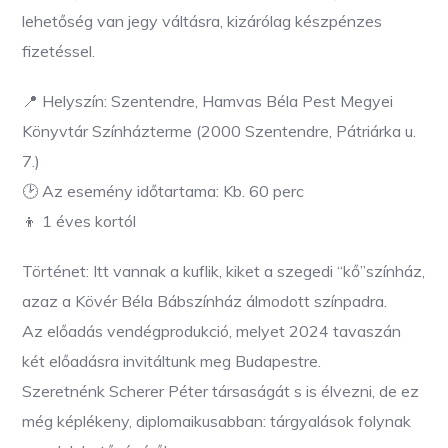
lehetőség van jegy váltásra, kizárólag készpénzes
fizetéssel.
📍 Helyszín: Szentendre, Hamvas Béla Pest Megyei
Könyvtár Színházterme (
2000 Szentendre, Pátriárka u.
7.
)
🕑 Az esemény időtartama: Kb. 60 perc
👦 1 éves kortól
Történet: Itt vannak a kuflik, kiket a szegedi “kő”színház,
azaz a Kövér Béla Bábszínház álmodott színpadra.
Az előadás vendégprodukció, melyet 2024 tavaszán
két előadásra invitáltunk meg Budapestre.
Szeretnénk Scherer Péter társaságát s is élvezni, de ez
még képlékeny, diplomaikusabban: tárgyalások folynak