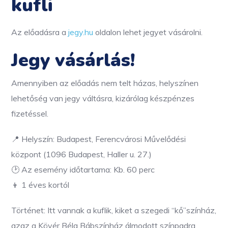
kufli
Az előadásra a
jegy.hu
oldalon lehet jegyet vásárolni.
Jegy vásárlás!
Amennyiben az előadás nem telt házas, helyszínen
lehetőség van jegy váltásra, kizárólag készpénzes
fizetéssel.
📍 Helyszín: Budapest, Ferencvárosi Művelődési
központ (1096 Budapest, Haller u. 27.)
🕑 Az esemény időtartama: Kb. 60 perc
👦 1 éves kortól
Történet: Itt vannak a kuflik, kiket a szegedi “kő”színház,
azaz a Kövér Béla Bábszínház álmodott színpadra.