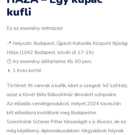
kufli
Ez az esemény teltházas!
📍 Helyszín: Budapest, Újpesti Kulturális Központ Ifjúsági
Háza (1042 Budapest, István út 17-19.)
🕑 Az esemény időtartama: Kb. 60 perc
👦 1 éves kortól
Történet: Itt vannak a kuflik, kiket a szegedi “kő”színház,
azaz a Kövér Béla Bábszínház álmodott színpadra.
Az előadás vendégprodukció, melyet 2024 tavaszán
két előadásra invitáltunk meg Budapestre.
Szeretnénk Scherer Péter társaságát s is élvezni, de ez
még képlékeny, diplomaikusabban: tárgyalások folynak