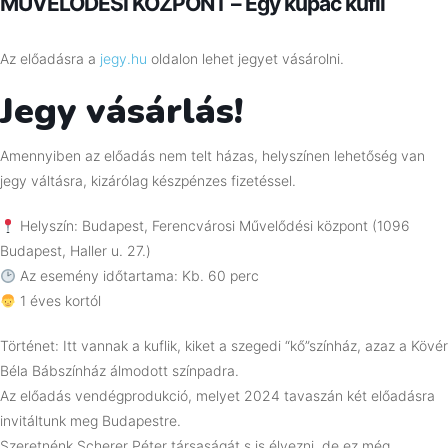
MŰVELŐDÉSI KÖZPONT – Egy kupac kufli
Az előadásra a
jegy.hu
oldalon lehet jegyet vásárolni.
Jegy vásárlás!
Amennyiben az előadás nem telt házas, helyszínen lehetőség van
jegy váltásra, kizárólag készpénzes fizetéssel.
Helyszín: Budapest, Ferencvárosi Művelődési központ (1096
Budapest, Haller u. 27.)
Az esemény időtartama: Kb. 60 perc
1 éves kortól
Történet: Itt vannak a kuflik, kiket a szegedi “kő”színház, azaz a Kövér
Béla Bábszínház álmodott színpadra.
Az előadás vendégprodukció, melyet 2024 tavaszán két előadásra
invitáltunk meg Budapestre.
Szeretnénk Scherer Péter társaságát s is élvezni, de ez még