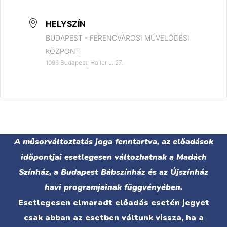
HELYSZÍN
BUDAPEST - FERENCVÁROSI MŰVELŐDÉSI
KÖZPONT
1096 Budapest, Haller u. 27.
A műsorváltoztatás joga fenntartva, az előadások
időpontjai esetlegesen változhatnak a Madách
Színház, a Budapest Bábszínház és az Újszínház
havi programjainak függvényében.
Esetlegesen elmaradt előadás esetén jegyet
csak abban az esetben váltunk vissza, ha a