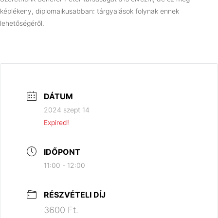
képlékeny, diplomaikusabban: tárgyalások folynak ennek
lehetőségéről.
DÁTUM
2024 szept 14
Expired!
IDŐPONT
11:00 - 12:00
RÉSZVÉTELI DÍJ
3600 Ft.