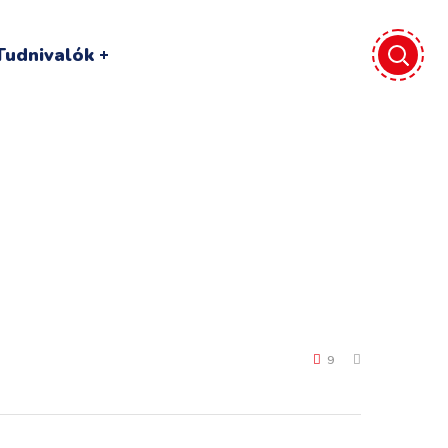
Tudnivalók
9