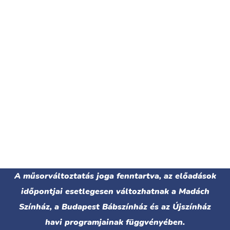
MULTIMÉDIÁS BÁBSZÍNHÁZ
MM kisvakond 4
MULTIMÉDIÁS BÁBSZÍNHÁZ
MM kisvakond 5
MULTIMÉDIÁS BÁBSZÍNHÁZ
MM kisvakond 6
MULTIMÉDIÁS BÁBSZÍNHÁZ
MM kisvakond 7
MULTIMÉDIÁS BÁBSZÍNHÁZ
A műsorváltoztatás joga fenntartva, az előadások
időpontjai esetlegesen változhatnak a Madách
Színház, a Budapest Bábszínház és az Újszínház
havi programjainak függvényében.