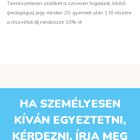
Természetesen szülőket is szívesen fogadunk, kísérő
(pedagógus) jegy minden 20. gyermek után 1 fő részére
a részvételi díj mindössze 10%-a!
HA SZEMÉLYESEN
KÍVÁN EGYEZTETNI,
KÉRDEZNI, ÍRJA MEG