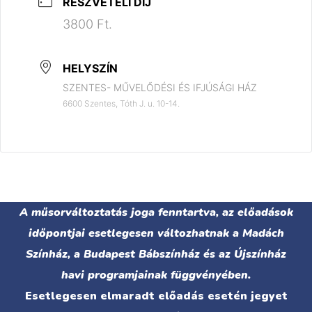
RÉSZVÉTELI DÍJ
3800 Ft.
HELYSZÍN
SZENTES- MŰVELŐDÉSI ÉS IFJÚSÁGI HÁZ
6600 Szentes, Tóth J. u. 10-14.
A műsorváltoztatás joga fenntartva, az előadások
időpontjai esetlegesen változhatnak a Madách
Színház, a Budapest Bábszínház és az Újszínház
havi programjainak függvényében.
Esetlegesen elmaradt előadás esetén jegyet