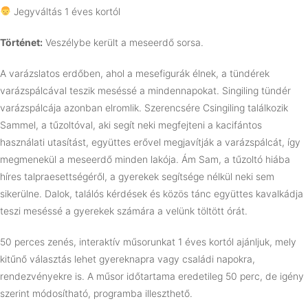
Jegyváltás 1 éves kortól
Történet:
Veszélybe került a meseerdő sorsa.
A varázslatos erdőben, ahol a mesefigurák élnek, a tündérek
varázspálcával teszik meséssé a mindennapokat. Singiling tündér
varázspálcája azonban elromlik. Szerencsére Csingiling találkozik
Sammel, a tűzoltóval, aki segít neki megfejteni a kacifántos
használati utasítást, együttes erővel megjavítják a varázspálcát, így
megmenekül a meseerdő minden lakója. Ám Sam, a tűzoltó hiába
híres talpraesettségéről, a gyerekek segítsége nélkül neki sem
sikerülne. Dalok, találós kérdések és közös tánc együttes kavalkádja
teszi meséssé a gyerekek számára a velünk töltött órát.
50 perces zenés, interaktív műsorunkat 1 éves kortól ajánljuk, mely
kitűnő választás lehet gyereknapra vagy családi napokra,
rendezvényekre is. A műsor időtartama eredetileg 50 perc, de igény
szerint módosítható, programba illeszthető.