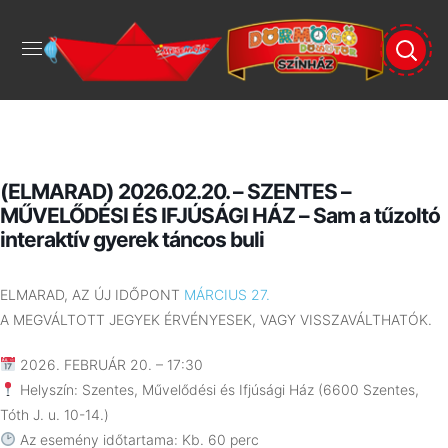
(ELMARAD) 2026.02.20. – SZENTES –
MŰVELŐDÉSI ÉS IFJÚSÁGI HÁZ – Sam a tűzoltó
interaktív gyerek táncos buli
ELMARAD, AZ ÚJ IDŐPONT
MÁRCIUS 27.
A MEGVÁLTOTT JEGYEK ÉRVÉNYESEK, VAGY VISSZAVÁLTHATÓK.
2026. FEBRUÁR 20. – 17:30
Helyszín: Szentes, Művelődési és Ifjúsági Ház (6600 Szentes,
Tóth J. u. 10-14.)
Az esemény időtartama: Kb. 60 perc