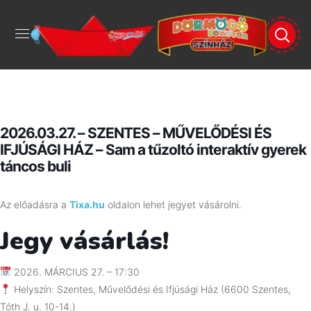
2026.03.27. – SZENTES – MŰVELŐDÉSI ÉS
IFJÚSÁGI HÁZ – Sam a tűzoltó interaktív gyerek
táncos buli
Az előadásra a
Tixa.hu
oldalon lehet jegyet vásárolni.
Jegy vásárlás!
2026. MÁRCIUS 27. – 17:30
Helyszín: Szentes, Művelődési és Ifjúsági Ház (6600 Szentes,
Tóth J. u. 10-14.)