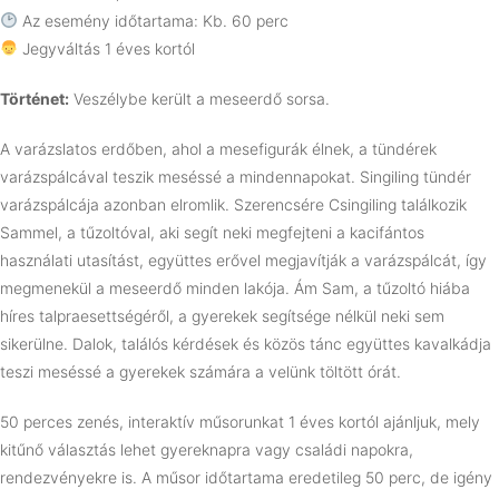
Az esemény időtartama: Kb. 60 perc
Jegyváltás 1 éves kortól
Történet:
Veszélybe került a meseerdő sorsa.
A varázslatos erdőben, ahol a mesefigurák élnek, a tündérek
varázspálcával teszik meséssé a mindennapokat. Singiling tündér
varázspálcája azonban elromlik. Szerencsére Csingiling találkozik
Sammel, a tűzoltóval, aki segít neki megfejteni a kacifántos
használati utasítást, együttes erővel megjavítják a varázspálcát, így
megmenekül a meseerdő minden lakója. Ám Sam, a tűzoltó hiába
híres talpraesettségéről, a gyerekek segítsége nélkül neki sem
sikerülne. Dalok, találós kérdések és közös tánc együttes kavalkádja
teszi meséssé a gyerekek számára a velünk töltött órát.
50 perces zenés, interaktív műsorunkat 1 éves kortól ajánljuk, mely
kitűnő választás lehet gyereknapra vagy családi napokra,
rendezvényekre is. A műsor időtartama eredetileg 50 perc, de igény