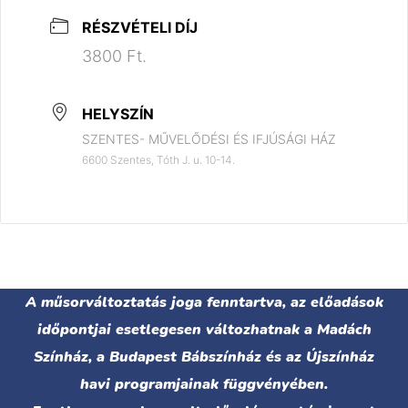
RÉSZVÉTELI DÍJ
3800 Ft.
HELYSZÍN
SZENTES- MŰVELŐDÉSI ÉS IFJÚSÁGI HÁZ
6600 Szentes, Tóth J. u. 10-14.
A műsorváltoztatás joga fenntartva, az előadások
időpontjai esetlegesen változhatnak a Madách
Színház, a Budapest Bábszínház és az Újszínház
havi programjainak függvényében.