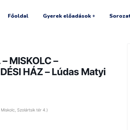
Főoldal
Gyerek előadások
Sorozat
. – MISKOLC –
SI HÁZ – Lúdas Matyi
iskolc, Szolártsik tér 4.)