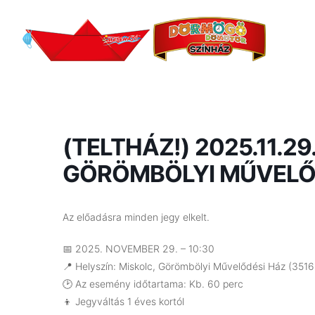
(TELTHÁZ!) 2025.11.29
GÖRÖMBÖLYI MŰVELŐDÉ
Az előadásra minden jegy elkelt.
📅 2025. NOVEMBER 29. – 10:30
📍 Helyszín: Miskolc, Görömbölyi Művelődési Ház (3516 M
🕑 Az esemény időtartama: Kb. 60 perc
👦 Jegyváltás 1 éves kortól