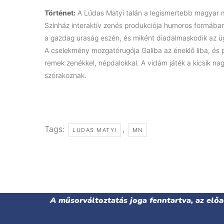
Történet:
A Lúdas Matyi talán a legismertebb magyar 
Színház interaktív zenés produkciója humoros formában
a gazdag uraság eszén, és miként diadalmaskodik az üg
A cselekmény mozgatórugója Galiba az éneklő liba, és p
remek zenékkel, népdalokkal. A vidám játék a kicsik na
szórakoznak.
Tags:
,
LUDAS MATYI
MN
A műsorváltoztatás joga fenntartva, az elő