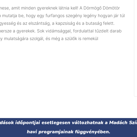
mese, amit minden gyereknek látnia kell! A Dörmögő Dömötör
 mutatja be, hogy egy furfangos szegény legény hogyan jár túl
yesség és az elszántság, a kapzsiság és a butaság felett.
ersze a gyerekek. Sok vidámsággal, fordulattal tűzdelt darab
gy mulatságára szolgál, és még a szülők is remekül
adások időpontjai esetlegesen változhatnak a Madách Szí
havi programjainak függvényében.