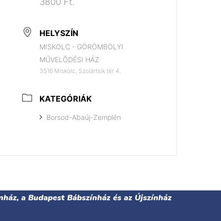
3800 Ft.
HELYSZÍN
MISKOLC - GÖRÖMBÖLYI
MŰVELŐDÉSI HÁZ
3516 Miskolc, Szolártsik tér 4.
KATEGÓRIÁK
Borsod-Abaúj-Zemplén
nház, a Budapest Bábszínház és az Újszínház