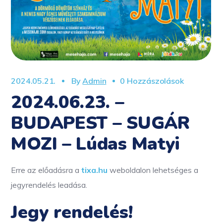
2024.05.21.
By
Admin
0 Hozzászolások
2024.06.23. –
BUDAPEST – SUGÁR
MOZI – Lúdas Matyi
Erre az előadásra a
tixa.hu
weboldalon lehetséges a
jegyrendelés leadása.
Jegy rendelés!