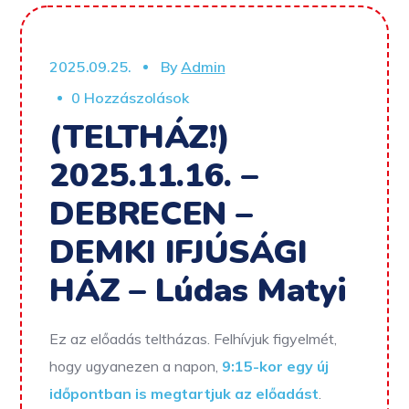
2025.09.25.
By
Admin
0 Hozzászolások
(TELTHÁZ!)
2025.11.16. –
DEBRECEN –
DEMKI IFJÚSÁGI
HÁZ – Lúdas Matyi
Ez az előadás teltházas. Felhívjuk figyelmét,
hogy ugyanezen a napon,
9:15-kor egy új
időpontban is megtartjuk az előadást
.