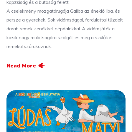
kapzsiság és a butaság felett.
A cselekmény mozgatórugója Galiba az éneklő liba, és
persze a gyerekek. Sok vidámsággal, fordulattal tűzdelt
darab remek zenékkel, népdalokkal. A vidám játék a
kicsik nagy mulatságára szolgál, és még a szülők is
remekül szórakoznak.
Read More