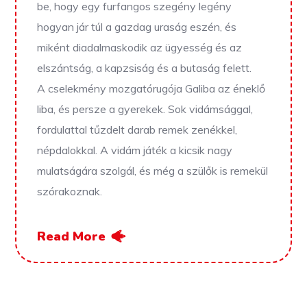
be, hogy egy furfangos szegény legény
hogyan jár túl a gazdag uraság eszén, és
miként diadalmaskodik az ügyesség és az
elszántság, a kapzsiság és a butaság felett.
A cselekmény mozgatórugója Galiba az éneklő
liba, és persze a gyerekek. Sok vidámsággal,
fordulattal tűzdelt darab remek zenékkel,
népdalokkal. A vidám játék a kicsik nagy
mulatságára szolgál, és még a szülők is remekül
szórakoznak.
Read More