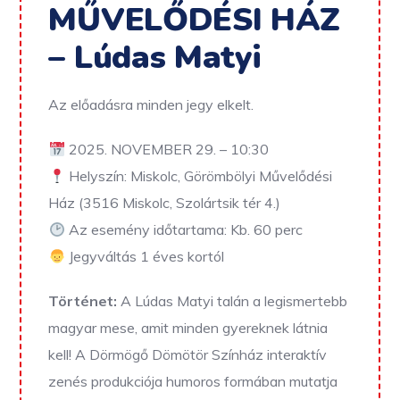
MŰVELŐDÉSI HÁZ
– Lúdas Matyi
Az előadásra minden jegy elkelt.
2025. NOVEMBER 29. – 10:30
Helyszín: Miskolc, Görömbölyi Művelődési
Ház (3516 Miskolc, Szolártsik tér 4.)
Az esemény időtartama: Kb. 60 perc
Jegyváltás 1 éves kortól
Történet:
A Lúdas Matyi talán a legismertebb
magyar mese, amit minden gyereknek látnia
kell! A Dörmögő Dömötör Színház interaktív
zenés produkciója humoros formában mutatja