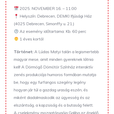
2025. NOVEMBER 16. – 11:00
Helyszín: Debrecen, DEMKI Ifjúsági Ház
(4025 Debrecen, Simonffy u. 21.)
Az esemény időtartama: Kb. 60 perc
1 éves kortól
Történet:
A Lúdas Matyi talán a legismertebb
magyar mese, amit minden gyereknek látnia
kell! A Dörmögő Dömötör Színház interaktív
zenés produkciója humoros formában mutatja
be, hogy egy furfangos szegény legény
hogyan jár túl a gazdag uraság eszén, és
miként diadalmaskodik az ügyesség és az
elszántság, a kapzsiság és a butaság felett.
A cselekmény mozgatórugója Galiba az éneklő