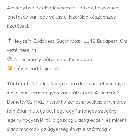
Amennyiben az előadás nem telt házas, helyszínen
lehetőség van jegy váltásra, kizárólag készpénzes
fizetéssel.
Helyszín: Budapest, Sugár Mozi (1148 Budapest, Örs
vezér tere 24.)
Az esemény időtartama: Kb. 60 perc
1 éves kortól ajánlott
Történet:
A Lúdas Matyi talán a legismertebb magyar
mese, amit minden gyereknek látnia kell! A Dörmögő
Dömötör Színház interaktív zenés produkciója humoros
formában mutatja be, hogy egy furfangos szegény
legény hogyan jár túl a gazdag uraság eszén, és miként
diadalmaskodik az ügyesség és az elszántság, a