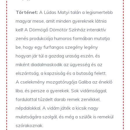
Történet:
A Lúdas Matyi talán a legismertebb
magyar mese, amit minden gyereknek látnia
kell! A Dörmögő Dömötör Színház interaktív
zenés produkciója humoros formában mutatja
be, hogy egy furfangos szegény legény
hogyan jár túl a gazdag uraság eszén, és
miként diadalmaskodik az ügyesség és az
elszántság, a kapzsiság és a butaság felett.
A cselekmény mozgatórugója Galiba az éneklő
liba, és persze a gyerekek. Sok vidámsággal,
fordulattal tűzdelt darab remek zenékkel,
népdalokkal. A vidám játék a kicsik nagy
mulatságára szolgál, és még a szülők is remekül
szórakoznak.