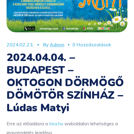
2024.02.23.
By
Admin
0 Hozzászolások
2024.04.04. –
BUDAPEST –
OKTOGON DÖRMÖGŐ
DÖMÖTÖR SZÍNHÁZ –
Lúdas Matyi
Erre az előadásra a
tixa.hu
weboldalon lehetséges a
jegyrendelés leadása.