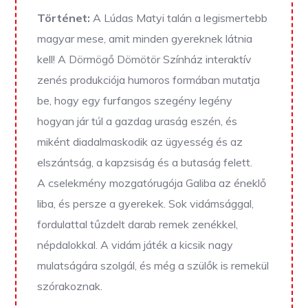
Történet:
A Lúdas Matyi talán a legismertebb
magyar mese, amit minden gyereknek látnia
kell! A Dörmögő Dömötör Színház interaktív
zenés produkciója humoros formában mutatja
be, hogy egy furfangos szegény legény
hogyan jár túl a gazdag uraság eszén, és
miként diadalmaskodik az ügyesség és az
elszántság, a kapzsiság és a butaság felett.
A cselekmény mozgatórugója Galiba az éneklő
liba, és persze a gyerekek. Sok vidámsággal,
fordulattal tűzdelt darab remek zenékkel,
népdalokkal. A vidám játék a kicsik nagy
mulatságára szolgál, és még a szülők is remekül
szórakoznak.