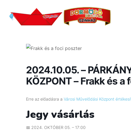
2024.10.05. – PÁRKÁN
KÖZPONT – Frakk és a f
Erre az előadásra a
Városi Művelődási Központ értékesít
Jegy vásárlás
📅
2024. OKTÓBER 05. – 17:00