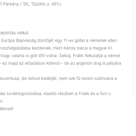
 Párkány / SK, Tűzoltó u. 491.)
abbítás nélkül.
ci Európa Bajnokság döntőjét egy 11-es góllal a németek ellen.
osztalgiázásba kezdenek, mert Károly bácsi a megyei III.
 hogy valaha is gólt lőtt volna. Sebaj, Frakk felkutatja a német
 – ez majd az előadáson kiderül – de az argentin dog is pályára
Juventusa, de idővel belátják, nem sok fű terem számukra a
s továbbgondolása, kisebb részben a Frakk és a foci c.
n.
lébred!