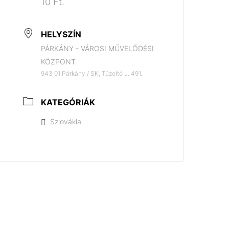
10 Ft.
HELYSZÍN
PÁRKÁNY - VÁROSI MŰVELŐDÉSI
KÖZPONT
943 01 Párkány / SK, Tűzoltó u. 491.
KATEGÓRIÁK
Szlovákia