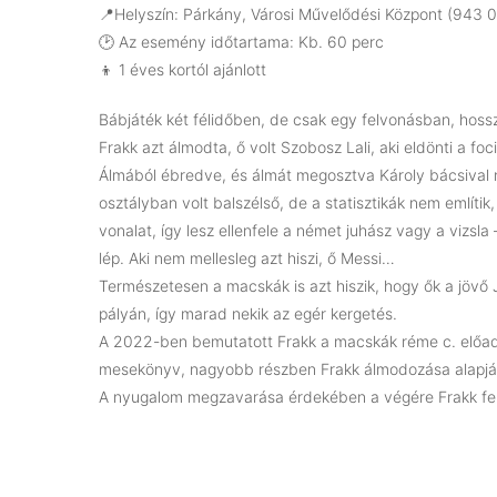
📍Helyszín: Párkány, Városi Művelődési Központ (943 01
🕑 Az esemény időtartama: Kb. 60 perc
👦 1 éves kortól ajánlott
Bábjáték két félidőben, de csak egy felvonásban, hossz
Frakk azt álmodta, ő volt Szobosz Lali, aki eldönti a fo
Álmából ébredve, és álmát megosztva Károly bácsival n
osztályban volt balszélső, de a statisztikák nem említik,
vonalat, így lesz ellenfele a német juhász vagy a vizsla
lép. Aki nem mellesleg azt hiszi, ő Messi…
Természetesen a macskák is azt hiszik, hogy ők a jövő 
pályán, így marad nekik az egér kergetés.
A 2022-ben bemutatott Frakk a macskák réme c. előadá
mesekönyv, nagyobb részben Frakk álmodozása alapjá
A nyugalom megzavarása érdekében a végére Frakk fe