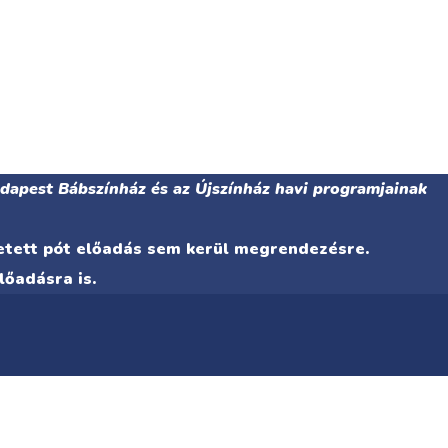
udapest Bábszínház és az Újszínház havi programjainak
detett pót előadás sem kerül megrendezésre.
lőadásra is.