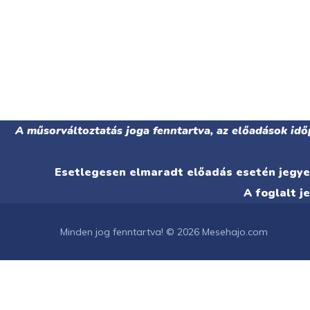
A műsorváltoztatás joga fenntartva, az előadások idő
Esetlegesen elmaradt előadás esetén jegyet
A foglalt j
Minden jog fenntartva! © 2026 Mesehajo.com