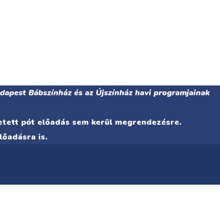
udapest Bábszínház és az Újszínház havi programjainak
detett pót előadás sem kerül megrendezésre.
lőadásra is.