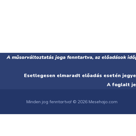
A műsorváltoztatás joga fenntartva, az előadások idő
Esetlegesen elmaradt előadás esetén jegyet
A foglalt j
Minden jog fenntartva! © 2026 Mesehajo.com