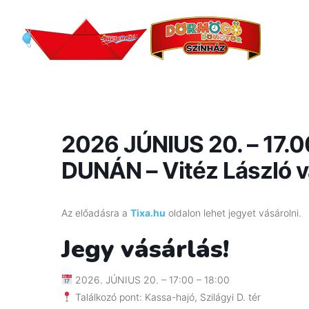
2026 JÚNIUS 20. – 17.
DUNÁN – Vitéz László 
Az előadásra a
Tixa.hu
oldalon lehet jegyet vásárolni.
Jegy vásárlás!
2026. JÚNIUS 20. – 17:00 – 18:00
Találkozó pont: Kassa-hajó, Szilágyi D. tér