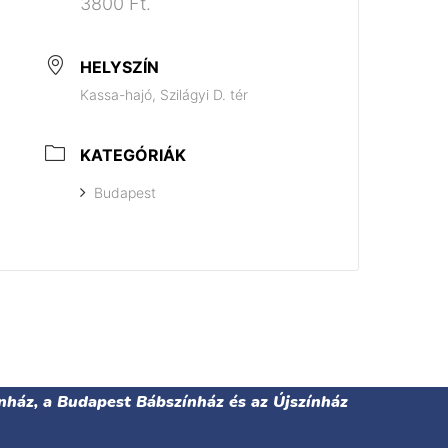
3800 Ft.
HELYSZÍN
Kassa-hajó, Szilágyi D. tér
KATEGÓRIÁK
Budapest
nház, a Budapest Bábszínház és az Újszínház