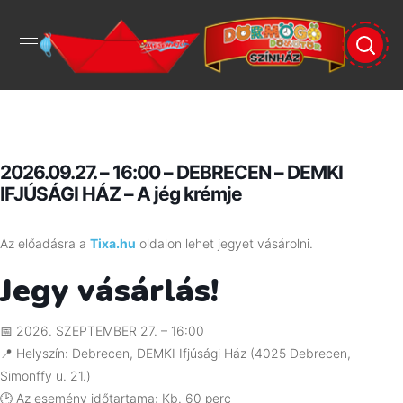
2026.09.27. – 16:00 – DEBRECEN – DEMKI
IFJÚSÁGI HÁZ – A jég krémje
Az előadásra a
Tixa.hu
oldalon lehet jegyet vásárolni.
Jegy vásárlás!
📅 2026. SZEPTEMBER 27. – 16:00
📍 Helyszín: Debrecen, DEMKI Ifjúsági Ház (4025 Debrecen,
Simonffy u. 21.)
🕑 Az esemény időtartama: Kb. 60 perc