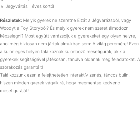
👦 Jegyváltás 1 éves kortól
Részletek:
Melyik gyerek ne szeretné Elzát a Jégvarázsból, vagy
Woodyt a Toy Storyból? És melyik gyerek nem szeret álmodozni,
képzelegni? Most együtt varázsoljuk a gyerekeket egy olyan helyre,
ahol még biztosan nem jártak álmukban sem: A világ peremére! Ezen
a különleges helyen találkoznak különböző mesefigurák, akik a
gyerekek segítségével játékosan, tanulva oldanak meg feladatokat. A
szórakozás garantált!
Találkozzunk ezen a felejthetetlen interaktív zenés, táncos bulin,
hiszen minden gyerek vágyik rá, hogy megmentse kedvenc
mesefiguráját!