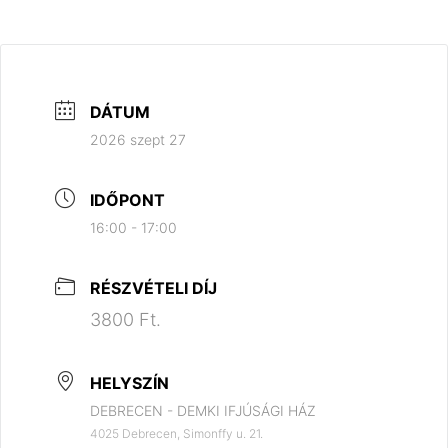
DÁTUM
2026 szept 27
IDŐPONT
16:00 - 17:00
RÉSZVÉTELI DÍJ
3800 Ft.
HELYSZÍN
DEBRECEN - DEMKI IFJÚSÁGI HÁZ
4025 Debrecen, Simonffy u. 21.