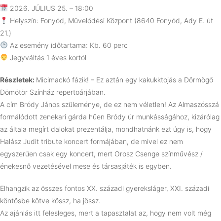
2026. JÚLIUS 25. – 18:00
Helyszín: Fonyód, Művelődési Központ (8640 Fonyód, Ady E. út
21.)
Az esemény időtartama: Kb. 60 perc
Jegyváltás 1 éves kortól
Részletek:
Micimackó fázik! – Ez aztán egy kakukktojás a Dörmögő
Dömötör Színház repertoárjában.
A cím Bródy János szüleménye, de ez nem véletlen! Az Almaszósszá
formálódott zenekari gárda hűen Bródy úr munkásságához, kizárólag
az általa megírt dalokat prezentálja, mondhatnánk ezt úgy is, hogy
Halász Judit tribute koncert formájában, de mivel ez nem
egyszerűen csak egy koncert, mert Orosz Csenge színművész /
énekesnő vezetésével mese és társasjáték is egyben.
Elhangzik az összes fontos XX. századi gyereksláger, XXI. századi
köntösbe kötve kössz, ha jössz.
Az ajánlás itt felesleges, mert a tapasztalat az, hogy nem volt még