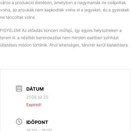
város a produkció életében, amelyben a nagymamák ne csápoltak
volna, az anyukák nem kapkodták volna el a jegyeket, és a gyerekek
ne táncoltak volna.
FIGYELEM! Az előadás koncert műfajú, így egyes helyszíneken a
terem ill. a nézőtér berendezése nem minden esetben színházi
ültetéses módon történik. Ahol lehetséges, tánctér kerül kialakításra.
DÁTUM
2026 júl 25
Expired!
IDŐPONT
18:00 - 19:00