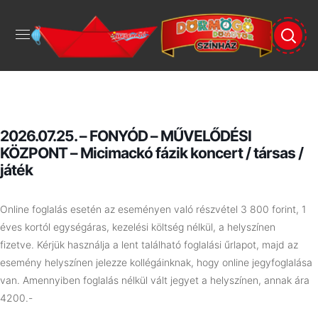
2026.07.25. – FONYÓD – MŰVELŐDÉSI
KÖZPONT – Micimackó fázik koncert / társas /
játék
Online foglalás esetén az eseményen való részvétel 3 800 forint, 1
éves kortól egységáras, kezelési költség nélkül, a helyszínen
fizetve.
Kérjük használja a lent található foglalási űrlapot, majd az
esemény helyszínen jelezze kollégáinknak, hogy online jegyfoglalása
van. Amennyiben foglalás nélkül vált jegyet a helyszínen, annak ára
4200.-