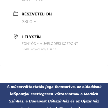
RÉSZVÉTELI DÍJ
3800 Ft.
HELYSZÍN
FONYÓD - MŰVELŐDÉSI KÖZPONT
8640 Fonyód, Ady E. u. 17.
A műsorváltoztatás joga fenntartva, az előadások
időpontjai esetlegesen változhatnak a Madách
Színház, a Budapest Bábszínház és az Újszínház