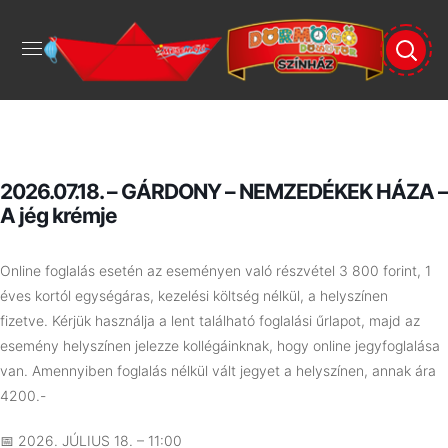
2026.07.18. – GÁRDONY – NEMZEDÉKEK HÁZA –
A jég krémje
Online foglalás esetén az eseményen való részvétel 3 800 forint, 1
éves kortól egységáras, kezelési költség nélkül, a helyszínen
fizetve.
Kérjük használja a lent található foglalási űrlapot, majd az
esemény helyszínen jelezze kollégáinknak, hogy online jegyfoglalása
van. Amennyiben foglalás nélkül vált jegyet a helyszínen, annak ára
4200.-
📅 2026. JÚLIUS 18. – 11:00