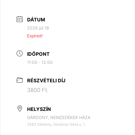
DÁTUM
2026 júl 18
Expired!
IDŐPONT
11:00 - 12:00
RÉSZVÉTELI DÍJ
3800 Ft.
HELYSZÍN
GÁRDONY, NEMZEDÉKEK HÁZA
2483 Gárdony, Gárdonyi Géza u. 1.