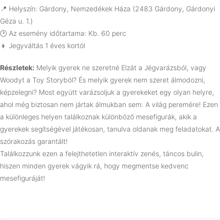
📍 Helyszín: Gárdony, Nemzedékek Háza (2483 Gárdony, Gárdonyi
Géza u. 1.)
🕑 Az esemény időtartama: Kb. 60 perc
👦 Jegyváltás 1 éves kortól
Részletek:
Melyik gyerek ne szeretné Elzát a Jégvarázsból, vagy
Woodyt a Toy Storyból? És melyik gyerek nem szeret álmodozni,
képzelegni? Most együtt varázsoljuk a gyerekeket egy olyan helyre,
ahol még biztosan nem jártak álmukban sem: A világ peremére! Ezen
a különleges helyen találkoznak különböző mesefigurák, akik a
gyerekek segítségével játékosan, tanulva oldanak meg feladatokat. A
szórakozás garantált!
Találkozzunk ezen a felejthetetlen interaktív zenés, táncos bulin,
hiszen minden gyerek vágyik rá, hogy megmentse kedvenc
mesefiguráját!