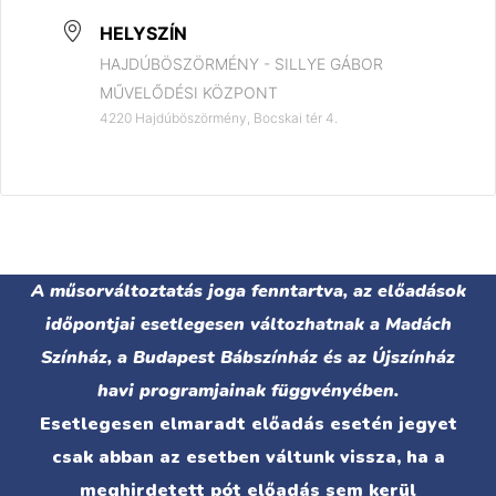
HELYSZÍN
HAJDÚBÖSZÖRMÉNY - SILLYE GÁBOR
MŰVELŐDÉSI KÖZPONT
4220 Hajdúböszörmény, Bocskai tér 4.
A műsorváltoztatás joga fenntartva, az előadások
időpontjai esetlegesen változhatnak a Madách
Színház, a Budapest Bábszínház és az Újszínház
havi programjainak függvényében.
Esetlegesen elmaradt előadás esetén jegyet
csak abban az esetben váltunk vissza, ha a
meghirdetett pót előadás sem kerül