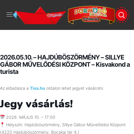
2026.05.10. – HAJDÚBÖSZÖRMÉNY – SILLYE
GÁBOR MŰVELŐDÉSI KÖZPONT – Kisvakond a
turista
Az előadásra a
Tixa.hu
oldalon lehet jegyet vásárolni.
Jegy vásárlás!
2026. MÁJUS 10. – 17:00
Helyszín: Hajdúböszörmény, Sillye Gábor Művelődési Központ
(4220 Hajdúböszörmény, Bocskai tér 4.)