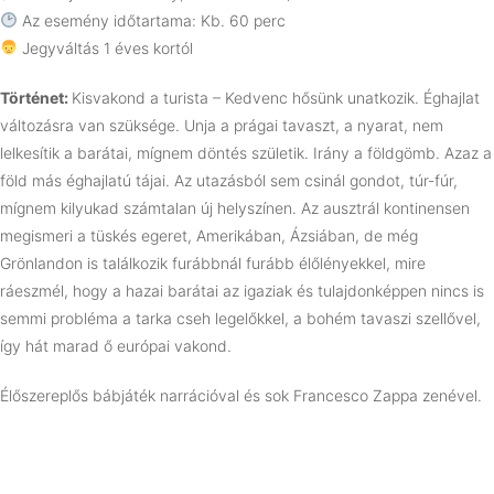
Az esemény időtartama: Kb. 60 perc
Jegyváltás 1 éves kortól
Történet:
Kisvakond a turista – Kedvenc hősünk unatkozik. Éghajlat
változásra van szüksége. Unja a prágai tavaszt, a nyarat, nem
lelkesítik a barátai, mígnem döntés születik. Irány a földgömb. Azaz a
föld más éghajlatú tájai. Az utazásból sem csinál gondot, túr-fúr,
mígnem kilyukad számtalan új helyszínen. Az ausztrál kontinensen
megismeri a tüskés egeret, Amerikában, Ázsiában, de még
Grönlandon is találkozik furábbnál furább élőlényekkel, mire
ráeszmél, hogy a hazai barátai az igaziak és tulajdonképpen nincs is
semmi probléma a tarka cseh legelőkkel, a bohém tavaszi szellővel,
így hát marad ő európai vakond.
Élőszereplős bábjáték narrációval és sok Francesco Zappa zenével.