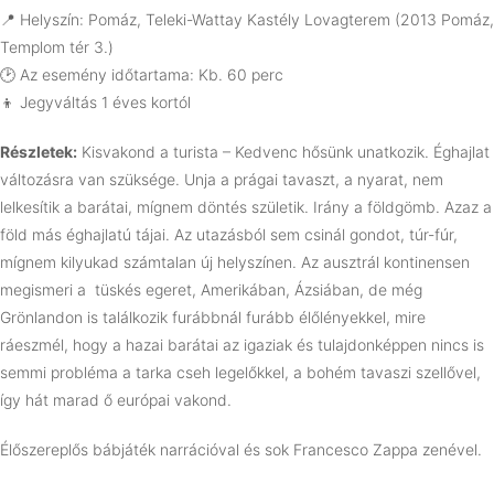
📍 Helyszín: Pomáz, Teleki-Wattay Kastély Lovagterem (2013 Pomáz,
Templom tér 3.)
🕑 Az esemény időtartama: Kb. 60 perc
👦 Jegyváltás 1 éves kortól
Részletek:
Kisvakond a turista – Kedvenc hősünk unatkozik. Éghajlat
változásra van szüksége. Unja a prágai tavaszt, a nyarat, nem
lelkesítik a barátai, mígnem döntés születik. Irány a földgömb. Azaz a
föld más éghajlatú tájai. Az utazásból sem csinál gondot, túr-fúr,
mígnem kilyukad számtalan új helyszínen. Az ausztrál kontinensen
megismeri a tüskés egeret, Amerikában, Ázsiában, de még
Grönlandon is találkozik furábbnál furább élőlényekkel, mire
ráeszmél, hogy a hazai barátai az igaziak és tulajdonképpen nincs is
semmi probléma a tarka cseh legelőkkel, a bohém tavaszi szellővel,
így hát marad ő európai vakond.
Élőszereplős bábjáték narrációval és sok Francesco Zappa zenével.