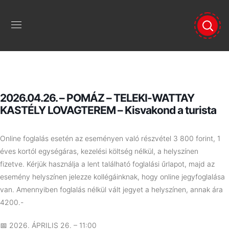
2026.04.26. – POMÁZ – TELEKI-WATTAY
KASTÉLY LOVAGTEREM – Kisvakond a turista
Online foglalás esetén az eseményen való részvétel 3 800 forint, 1
éves kortól egységáras, kezelési költség nélkül, a helyszínen
fizetve.
Kérjük használja a lent található foglalási űrlapot, majd az
esemény helyszínen jelezze kollégáinknak, hogy online jegyfoglalása
van. Amennyiben foglalás nélkül vált jegyet a helyszínen, annak ára
4200.-
📅 2026. ÁPRILIS 26. – 11:00