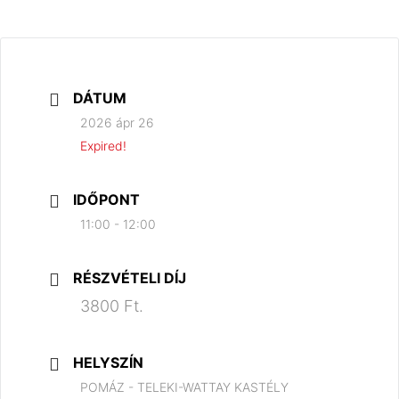
DÁTUM
2026 ápr 26
Expired!
IDŐPONT
11:00 - 12:00
RÉSZVÉTELI DÍJ
3800 Ft.
HELYSZÍN
POMÁZ - TELEKI-WATTAY KASTÉLY