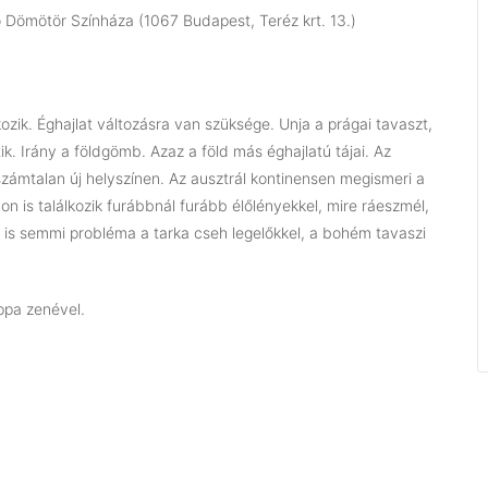
Dömötör Színháza (1067 Budapest, Teréz krt. 13.)
zik. Éghajlat változásra van szüksége. Unja a prágai tavaszt,
ik. Irány a földgömb. Azaz a föld más éghajlatú tájai. Az
számtalan új helyszínen. Az ausztrál kontinensen megismeri a
 is találkozik furábbnál furább élőlényekkel, mire ráeszmél,
s is semmi probléma a tarka cseh legelőkkel, a bohém tavaszi
ppa zenével.