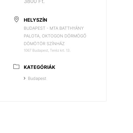
3800 Ft.
HELYSZÍN
BUDAPEST - MTA BATTHYÁNY
PALOTA, OKTOGON DÖRMÖGŐ
DÖMÖTÖR SZÍNHÁZ
1067 Budapest, Teréz krt. 13.
KATEGÓRIÁK
Budapest