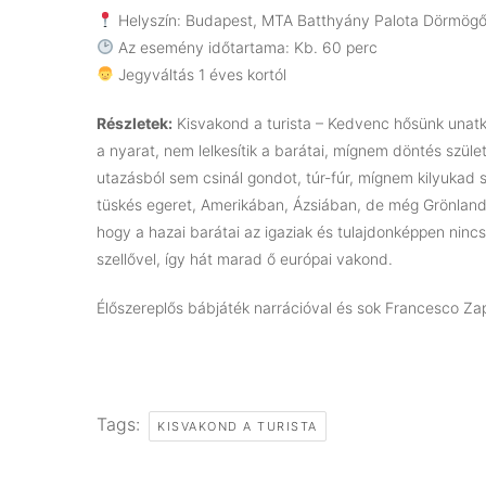
Helyszín: Budapest, MTA Batthyány Palota Dörmögő 
Az esemény időtartama: Kb. 60 perc
Jegyváltás 1 éves kortól
Részletek:
Kisvakond a turista – Kedvenc hősünk unatko
a nyarat, nem lelkesítik a barátai, mígnem döntés szület
utazásból sem csinál gondot, túr-fúr, mígnem kilyukad 
tüskés egeret, Amerikában, Ázsiában, de még Grönlandon
hogy a hazai barátai az igaziak és tulajdonképpen ninc
szellővel, így hát marad ő európai vakond.
Élőszereplős bábjáték narrációval és sok Francesco Za
Tags:
KISVAKOND A TURISTA