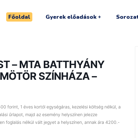
Főoldal
Gyerek előadások
Sorozat
EST – MTA BATTHYÁNY
MÖTÖR SZÍNHÁZA –
0 forint, 1 éves kortól egységáras, kezelési költség nélkül, a
lalási űrlapot, majd az esemény helyszínen jelezze
n foglalás nélkül vált jegyet a helyszínen, annak ára 4200.-