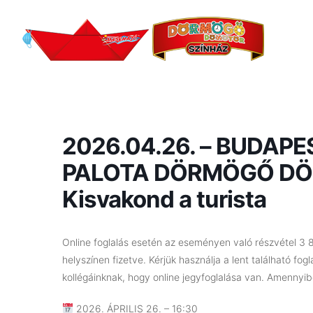
2026.04.26. – BUDAP
PALOTA DÖRMÖGŐ DÖ
Kisvakond a turista
Online foglalás esetén az eseményen való részvétel 3 80
helyszínen fizetve.
Kérjük használja a lent található fog
kollégáinknak, hogy online jegyfoglalása van. Amennyibe
2026. ÁPRILIS 26. – 16:30