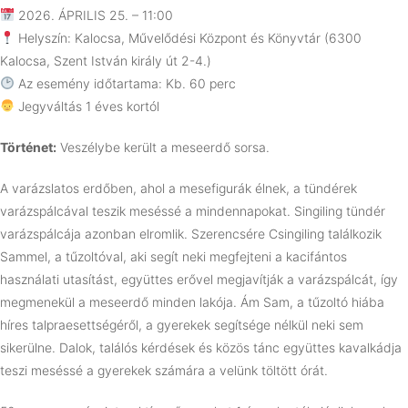
2026. ÁPRILIS 25. – 11:00
Helyszín: Kalocsa, Művelődési Központ és Könyvtár (6300
Kalocsa, Szent István király út 2-4.)
Az esemény időtartama: Kb. 60 perc
Jegyváltás 1 éves kortól
Történet:
Veszélybe került a meseerdő sorsa.
A varázslatos erdőben, ahol a mesefigurák élnek, a tündérek
varázspálcával teszik meséssé a mindennapokat. Singiling tündér
varázspálcája azonban elromlik. Szerencsére Csingiling találkozik
Sammel, a tűzoltóval, aki segít neki megfejteni a kacifántos
használati utasítást, együttes erővel megjavítják a varázspálcát, így
megmenekül a meseerdő minden lakója. Ám Sam, a tűzoltó hiába
híres talpraesettségéről, a gyerekek segítsége nélkül neki sem
sikerülne. Dalok, találós kérdések és közös tánc együttes kavalkádja
teszi meséssé a gyerekek számára a velünk töltött órát.