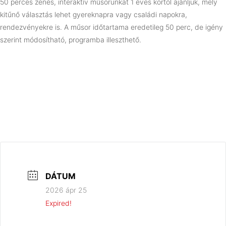
50 perces zenés, interaktív műsorunkat 1 éves kortól ajánljuk, mely
kitűnő választás lehet gyereknapra vagy családi napokra,
rendezvényekre is. A műsor időtartama eredetileg 50 perc, de igény
szerint módosítható, programba illeszthető.
DÁTUM
2026 ápr 25
Expired!