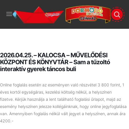
2026.04.25. – KALOCSA – MŰVELŐDÉSI
KÖZPONT ÉS KÖNYVTÁR – Sam a tűzoltó
interaktív gyerek táncos buli
Online foglalás esetén az eseményen való részvétel 3 800 forint, 1
éves kortól egységáras, kezelési költség nélkül, a helyszínen
fizetve.
Kérjük használja a lent található foglalási űrlapot, majd az
esemény helyszínen jelezze kollégáinknak, hogy online jegyfoglalása
van. Amennyiben foglalás nélkül vált jegyet a helyszínen, annak ára
4200.-