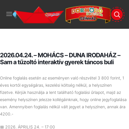
2026.04.24. – MOHÁCS – DUNA IRODAHÁZ –
Sam a tűzoltó interaktív gyerek táncos buli
Online foglalás esetén az eseményen való részvétel 3 800 forint, 1
éves kortól egységáras, kezelési költség nélkül, a helyszínen
fizetve.
Kérjük használja a lent található foglalási űrlapot, majd az
esemény helyszínen jelezze kollégáinknak, hogy online jegyfoglalása
van. Amennyiben foglalás nélkül vált jegyet a helyszínen, annak ára
4200.-
📅 2026. ÁPRILIS 24. – 17:00