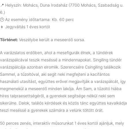
📍 Helyszín: Mohács, Duna Irodaház (7700 Mohács, Szabadság u.
6.)
🕑 Az esemény időtartama: Kb. 60 perc
👦 Jegyváltás 1 éves kortól
Történet:
Veszélybe került a meseerdő sorsa.
A varázslatos erdőben, ahol a mesefigurák élnek, a tündérek
varázspálcával teszik meséssé a mindennapokat. Singiling tündér
varázspálcája azonban elromlik. Szerencsére Csingiling találkozik
Sammel, a tűzoltóval, aki segít neki megfejteni a kacifántos
használati utasítást, együttes erővel megjavítják a varázspálcát, így
megmenekül a meseerdő minden lakója. Ám Sam, a tűzoltó hiába
híres talpraesettségéről, a gyerekek segítsége nélkül neki sem
sikerülne. Dalok, találós kérdések és közös tánc együttes kavalkádja
teszi meséssé a gyerekek számára a velünk töltött órát.
50 perces zenés, interaktív műsorunkat 1 éves kortól ajánljuk, mely