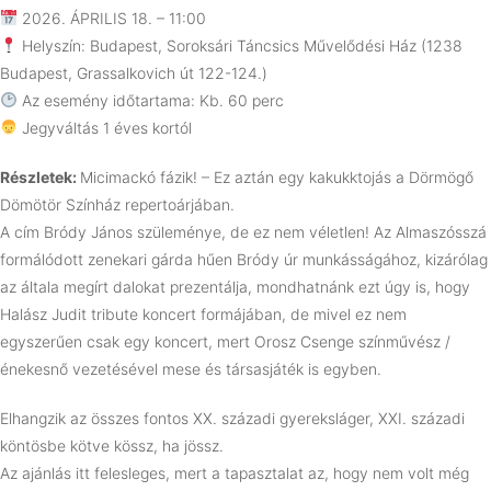
2026. ÁPRILIS 18. – 11:00
Helyszín: Budapest, Soroksári Táncsics Művelődési Ház (1238
Budapest, Grassalkovich út 122-124.)
Az esemény időtartama: Kb. 60 perc
Jegyváltás 1 éves kortól
Részletek:
Micimackó fázik! – Ez aztán egy kakukktojás a Dörmögő
Dömötör Színház repertoárjában.
A cím Bródy János szüleménye, de ez nem véletlen! Az Almaszósszá
formálódott zenekari gárda hűen Bródy úr munkásságához, kizárólag
az általa megírt dalokat prezentálja, mondhatnánk ezt úgy is, hogy
Halász Judit tribute koncert formájában, de mivel ez nem
egyszerűen csak egy koncert, mert Orosz Csenge színművész /
énekesnő vezetésével mese és társasjáték is egyben.
Elhangzik az összes fontos XX. századi gyereksláger, XXI. századi
köntösbe kötve kössz, ha jössz.
Az ajánlás itt felesleges, mert a tapasztalat az, hogy nem volt még