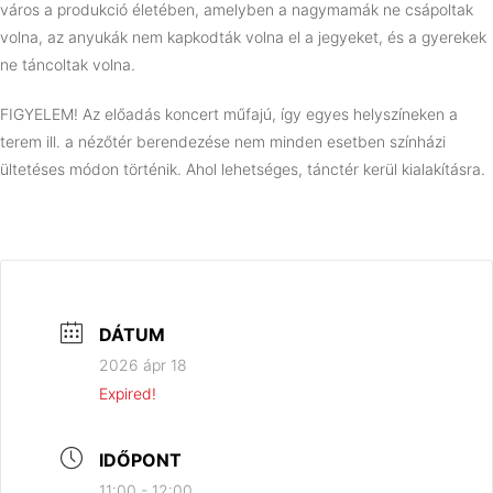
város a produkció életében, amelyben a nagymamák ne csápoltak
volna, az anyukák nem kapkodták volna el a jegyeket, és a gyerekek
ne táncoltak volna.
FIGYELEM! Az előadás koncert műfajú, így egyes helyszíneken a
terem ill. a nézőtér berendezése nem minden esetben színházi
ültetéses módon történik. Ahol lehetséges, tánctér kerül kialakításra.
DÁTUM
2026 ápr 18
Expired!
IDŐPONT
11:00 - 12:00