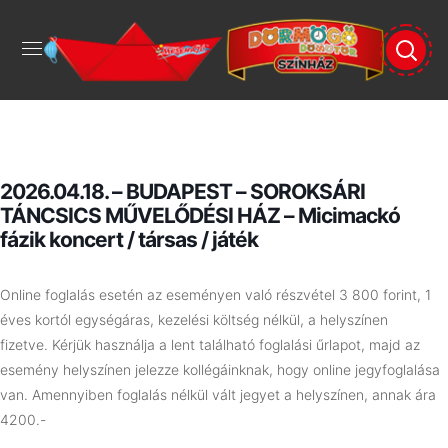
2026.04.18. – BUDAPEST – SOROKSÁRI
TÁNCSICS MŰVELŐDÉSI HÁZ – Micimackó
fázik koncert / társas / játék
Online foglalás esetén az eseményen való részvétel 3 800 forint, 1
éves kortól egységáras, kezelési költség nélkül, a helyszínen
fizetve.
Kérjük használja a lent található foglalási űrlapot, majd az
esemény helyszínen jelezze kollégáinknak, hogy online jegyfoglalása
van. Amennyiben foglalás nélkül vált jegyet a helyszínen, annak ára
4200.-