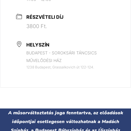
RÉSZVÉTELI DÍJ
3800 Ft.
HELYSZÍN
BUDAPEST - SOROKSÁRI TÁNCSICS
MŰVELŐDÉSI HÁZ
1238 Budapest, Grassalkovich út 122-124.
A műsorváltoztatás joga fenntartva, az előadások
időpontjai esetlegesen változhatnak a Madách
Színház, a Budapest Bábszínház és az Újszínház