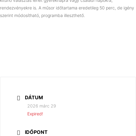
kitűnő választás lehet gyereknapra vagy családi napokra,
rendezvényekre is. A műsor időtartama eredetileg 50 perc, de igény
szerint módosítható, programba illeszthető.
DÁTUM
2026 márc 29
Expired!
IDŐPONT