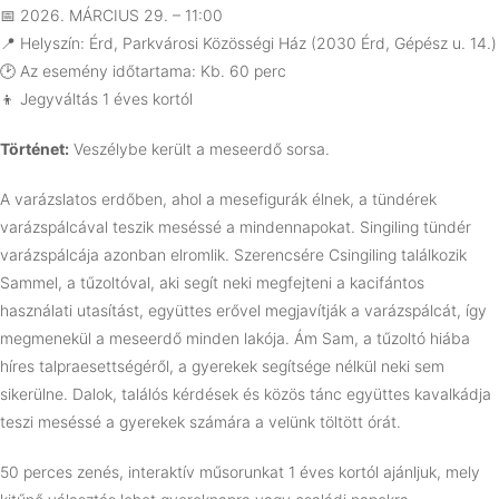
📅 2026. MÁRCIUS 29. – 11:00
📍 Helyszín: Érd, Parkvárosi Közösségi Ház (2030 Érd, Gépész u. 14.)
🕑 Az esemény időtartama: Kb. 60 perc
👦 Jegyváltás 1 éves kortól
Történet:
Veszélybe került a meseerdő sorsa.
A varázslatos erdőben, ahol a mesefigurák élnek, a tündérek
varázspálcával teszik meséssé a mindennapokat. Singiling tündér
varázspálcája azonban elromlik. Szerencsére Csingiling találkozik
Sammel, a tűzoltóval, aki segít neki megfejteni a kacifántos
használati utasítást, együttes erővel megjavítják a varázspálcát, így
megmenekül a meseerdő minden lakója. Ám Sam, a tűzoltó hiába
híres talpraesettségéről, a gyerekek segítsége nélkül neki sem
sikerülne. Dalok, találós kérdések és közös tánc együttes kavalkádja
teszi meséssé a gyerekek számára a velünk töltött órát.
50 perces zenés, interaktív műsorunkat 1 éves kortól ajánljuk, mely