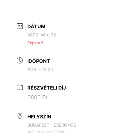
DÁTUM
2026 márc 22
Expired!
IDŐPONT
11:00 - 12:00
RÉSZVÉTELI DÍJ
3800 Ft.
HELYSZÍN
BUDAPEST - ESERNYŐS
1033 Budapest, Fő tér 2.