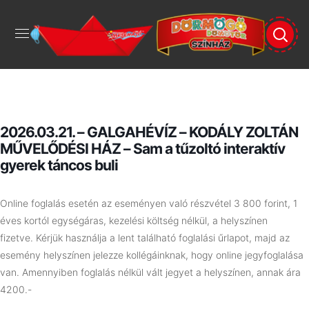
2026.03.21. – GALGAHÉVÍZ – KODÁLY ZOLTÁN
MŰVELŐDÉSI HÁZ – Sam a tűzoltó interaktív
gyerek táncos buli
Online foglalás esetén az eseményen való részvétel 3 800 forint, 1
éves kortól egységáras, kezelési költség nélkül, a helyszínen
fizetve.
Kérjük használja a lent található foglalási űrlapot, majd az
esemény helyszínen jelezze kollégáinknak, hogy online jegyfoglalása
van. Amennyiben foglalás nélkül vált jegyet a helyszínen, annak ára
4200.-