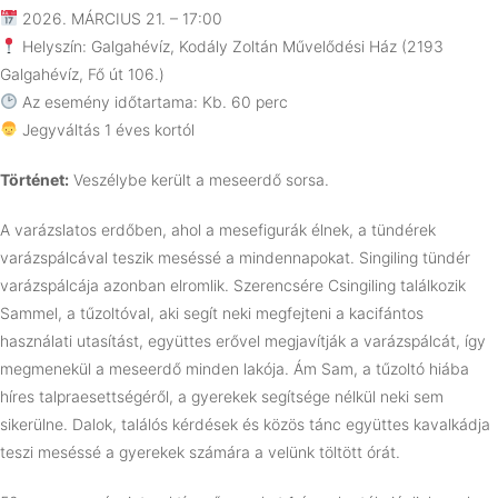
2026. MÁRCIUS 21. – 17:00
Helyszín: Galgahévíz, Kodály Zoltán Művelődési Ház (2193
Galgahévíz, Fő út 106.)
Az esemény időtartama: Kb. 60 perc
Jegyváltás 1 éves kortól
Történet:
Veszélybe került a meseerdő sorsa.
A varázslatos erdőben, ahol a mesefigurák élnek, a tündérek
varázspálcával teszik meséssé a mindennapokat. Singiling tündér
varázspálcája azonban elromlik. Szerencsére Csingiling találkozik
Sammel, a tűzoltóval, aki segít neki megfejteni a kacifántos
használati utasítást, együttes erővel megjavítják a varázspálcát, így
megmenekül a meseerdő minden lakója. Ám Sam, a tűzoltó hiába
híres talpraesettségéről, a gyerekek segítsége nélkül neki sem
sikerülne. Dalok, találós kérdések és közös tánc együttes kavalkádja
teszi meséssé a gyerekek számára a velünk töltött órát.