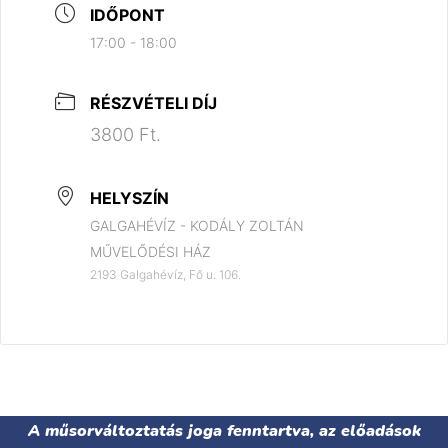
IDŐPONT
17:00 - 18:00
RÉSZVÉTELI DÍJ
3800 Ft.
HELYSZÍN
GALGAHÉVÍZ - KODÁLY ZOLTÁN
MŰVELŐDÉSI HÁZ
2193 Galgahévíz, Fő u. 106.
A műsorváltoztatás joga fenntartva, az előadások