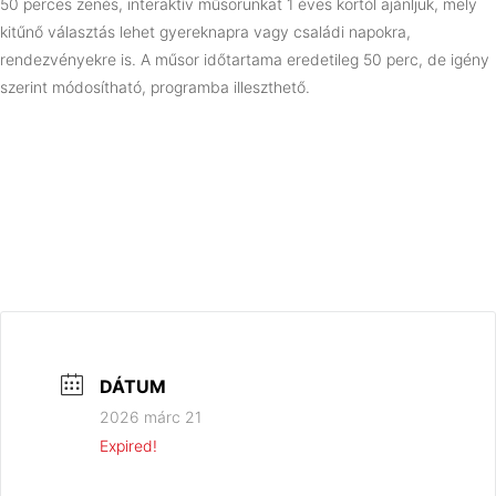
50 perces zenés, interaktív műsorunkat 1 éves kortól ajánljuk, mely
kitűnő választás lehet gyereknapra vagy családi napokra,
rendezvényekre is. A műsor időtartama eredetileg 50 perc, de igény
szerint módosítható, programba illeszthető.
DÁTUM
2026 márc 21
Expired!