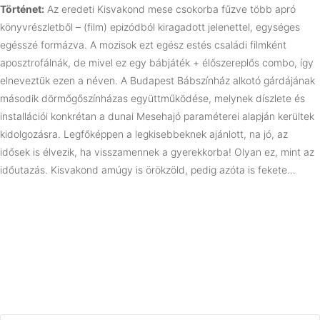
Történet:
Az eredeti Kisvakond mese csokorba fűzve több apró
könyvrészletből – (film) epizódból kiragadott jelenettel, egységes
egésszé formázva. A mozisok ezt egész estés családi filmként
aposztrofálnák, de mivel ez egy bábjáték + élőszereplős combo, így
elneveztük ezen a néven. A Budapest Bábszínház alkotó gárdájának
második dörmőgőszínházas együttműködése, melynek díszlete és
installációi konkrétan a dunai Mesehajó paraméterei alapján kerültek
kidolgozásra. Legfőképpen a legkisebbeknek ajánlott, na jó, az
idősek is élvezik, ha visszamennek a gyerekkorba! Olyan ez, mint az
időutazás. Kisvakond amúgy is örökzöld, pedig azóta is fekete…