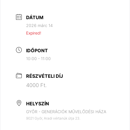
DÁTUM
2026 márc 14
Expired!
IDŐPONT
10:00 - 11:00
RÉSZVÉTELI DÍJ
4000 Ft.
HELYSZÍN
GYŐR - GENERÁCIÓK MŰVELŐDÉSI HÁZA
9021 Győr, Aradi vértanúk útja 23.