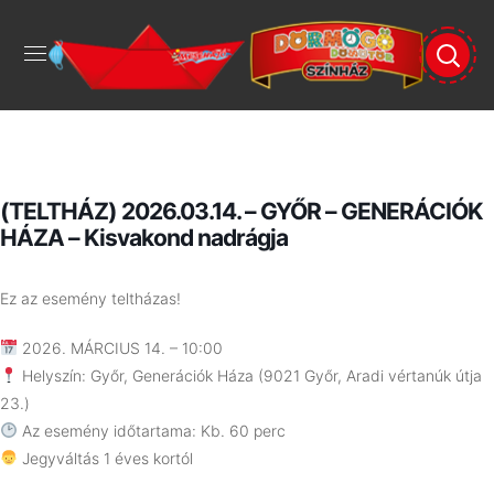
(TELTHÁZ) 2026.03.14. – GYŐR – GENERÁCIÓK
HÁZA – Kisvakond nadrágja
Ez az esemény teltházas!
2026. MÁRCIUS 14. – 10:00
Helyszín: Győr, Generációk Háza (9021 Győr, Aradi vértanúk útja
23.)
Az esemény időtartama: Kb. 60 perc
Jegyváltás 1 éves kortól