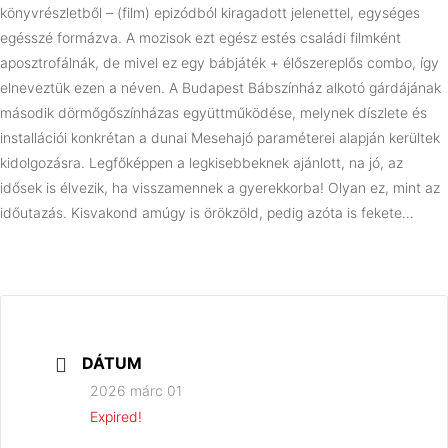
könyvrészletből – (film) epizódból kiragadott jelenettel, egységes
egésszé formázva. A mozisok ezt egész estés családi filmként
aposztrofálnák, de mivel ez egy bábjáték + élőszereplős combo, így
elneveztük ezen a néven. A Budapest Bábszínház alkotó gárdájának
második dörmőgőszínházas együttműködése, melynek díszlete és
installációi konkrétan a dunai Mesehajó paraméterei alapján kerültek
kidolgozásra. Legfőképpen a legkisebbeknek ajánlott, na jó, az
idősek is élvezik, ha visszamennek a gyerekkorba! Olyan ez, mint az
időutazás. Kisvakond amúgy is örökzöld, pedig azóta is fekete…
DÁTUM
2026 márc 01
Expired!