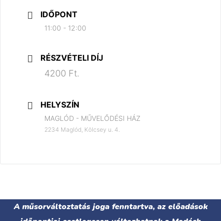
IDŐPONT
11:00 - 12:00
RÉSZVÉTELI DÍJ
4200 Ft.
HELYSZÍN
MAGLÓD - MŰVELŐDÉSI HÁZ
2234 Maglód, Kölcsey u. 4.
A műsorváltoztatás joga fenntartva, az előadások