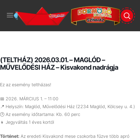
(TELTHÁZ) 2026.03.01. – MAGLÓD –
MŰVELŐDÉSI HÁZ – Kisvakond nadrágja
Ez az esemény teltházas!
📅 2026. MÁRCIUS 1. – 11:00
📍 Helyszín: Maglód, Művelődési Ház (2234 Maglód, Kölcsey u. 4.)
🕑 Az esemény időtartama: Kb. 60 perc
👦 Jegyváltás 1 éves kortól
Történet:
Az eredeti Kisvakond mese csokorba fűzve több apró