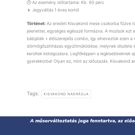
🕑 Az esemény időtartama: Kb. 60 perc
👦 Jegyváltás 1 éves kortól
Történet:
Az eredeti Kisvakond mese csokorba fűzve töb
jelenettel, egységes egésszé formázva. A mozisok ezt e
bábjáték + élőszereplős combo, így elneveztük ezen a
dörmőgőszínházas együttműködése, melynek díszlete és 
kerültek kidolgozásra. Legfőképpen a legkisebbeknek ajá
gyerekkorba! Olyan ez, mint az időutazás. Kisvakond a
Tags:
KISVAKOND NADRÁGJA
A műsorváltoztatás joga fenntartva, az elő