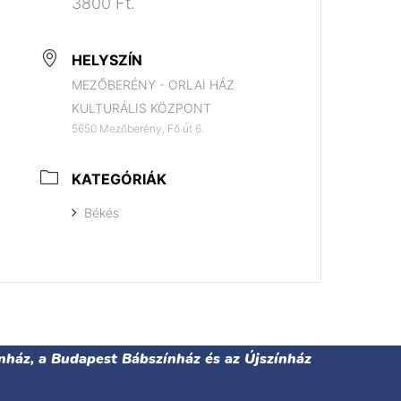
3800 Ft.
HELYSZÍN
MEZŐBERÉNY - ORLAI HÁZ
KULTURÁLIS KÖZPONT
5650 Mezőberény, Fő út 6.
KATEGÓRIÁK
Békés
nház, a Budapest Bábszínház és az Újszínház