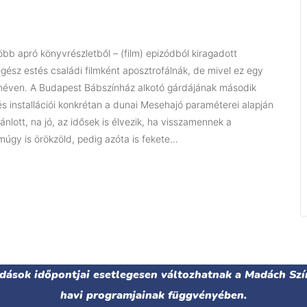
b apró könyvrészletből – (film) epizódból kiragadott
gész estés családi filmként aposztrofálnák, de mivel ez egy
 néven. A Budapest Bábszínház alkotó gárdájának második
installációi konkrétan a dunai Mesehajó paraméterei alapján
nlott, na jó, az idősek is élvezik, ha visszamennek a
múgy is örökzöld, pedig azóta is fekete…
adások időpontjai esetlegesen változhatnak a Madách Szí
havi programjainak függvényében.