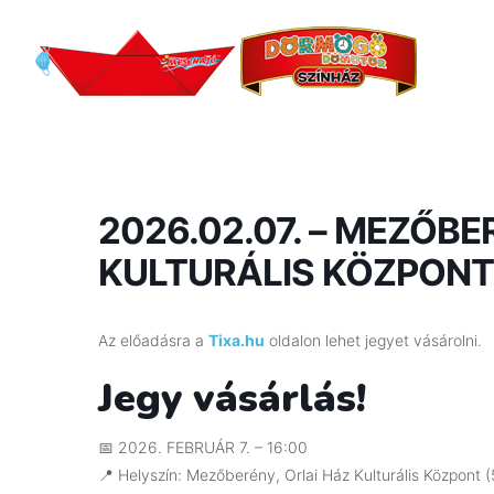
2026.02.07. – MEZŐBE
KULTURÁLIS KÖZPONT –
Az előadásra a
Tixa.hu
oldalon lehet jegyet vásárolni.
Jegy vásárlás!
📅 2026. FEBRUÁR 7. – 16:00
📍 Helyszín: Mezőberény, Orlai Ház Kulturális Központ 