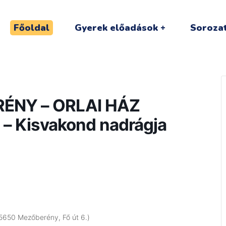
Főoldal
Gyerek előadások
Sorozat
RÉNY – ORLAI HÁZ
 Kisvakond nadrágja
(5650 Mezőberény, Fő út 6.)