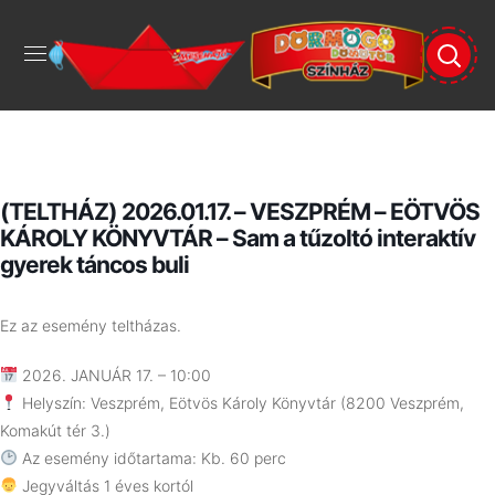
(TELTHÁZ) 2026.01.17. – VESZPRÉM – EÖTVÖS
KÁROLY KÖNYVTÁR – Sam a tűzoltó interaktív
gyerek táncos buli
Ez az esemény teltházas.
2026. JANUÁR 17. – 10:00
Helyszín: Veszprém, Eötvös Károly Könyvtár (8200 Veszprém,
Komakút tér 3.)
Az esemény időtartama: Kb. 60 perc
Jegyváltás 1 éves kortól