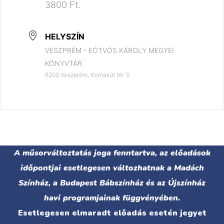
3800 Ft.
HELYSZÍN
VESZPRÉM - EÖTVÖS KÁROLY MEGYEI
KÖNYVTÁR
8200 Veszprém, Komakút tér 3.
A műsorváltoztatás joga fenntartva, az előadások
időpontjai esetlegesen változhatnak a Madách
Színház, a Budapest Bábszínház és az Újszínház
havi programjainak függvényében.
Esetlegesen elmaradt előadás esetén jegyet