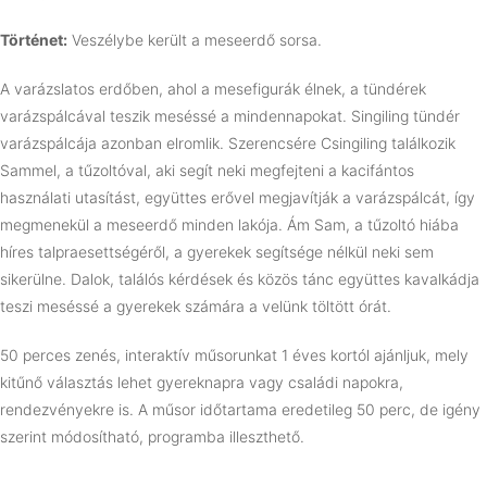
Történet:
Veszélybe került a meseerdő sorsa.
A varázslatos erdőben, ahol a mesefigurák élnek, a tündérek
varázspálcával teszik meséssé a mindennapokat. Singiling tündér
varázspálcája azonban elromlik. Szerencsére Csingiling találkozik
Sammel, a tűzoltóval, aki segít neki megfejteni a kacifántos
használati utasítást, együttes erővel megjavítják a varázspálcát, így
megmenekül a meseerdő minden lakója. Ám Sam, a tűzoltó hiába
híres talpraesettségéről, a gyerekek segítsége nélkül neki sem
sikerülne. Dalok, találós kérdések és közös tánc együttes kavalkádja
teszi meséssé a gyerekek számára a velünk töltött órát.
50 perces zenés, interaktív műsorunkat 1 éves kortól ajánljuk, mely
kitűnő választás lehet gyereknapra vagy családi napokra,
rendezvényekre is. A műsor időtartama eredetileg 50 perc, de igény
szerint módosítható, programba illeszthető.