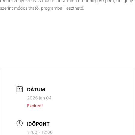
rendezvényekre is. A műsor időtartama eredetileg 50 perc, de igény
szerint módosítható, programba illeszthető.
DÁTUM
2026 jan 04
Expired!
IDŐPONT
11:00 - 12:00