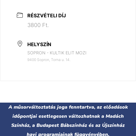
RÉSZVÉTELI DÍJ
3800 Ft.
HELYSZÍN
SOPRON - KULTIK ELIT MOZI
9400 Sopron, Torna u. 14.
A műsorváltoztatás joga fenntartva, az előadások
időpontjai esetlegesen változhatnak a Madách
Színház, a Budapest Bábszínház és az Újszínház
havi programjainak függvényében.