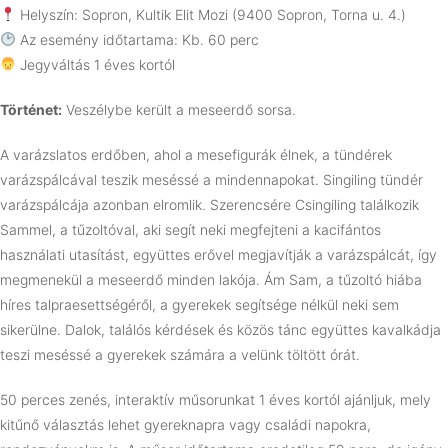
Helyszín: Sopron, Kultik Elit Mozi (9400 Sopron, Torna u. 4.)
Az esemény időtartama: Kb. 60 perc
Jegyváltás 1 éves kortól
Történet:
Veszélybe került a meseerdő sorsa.
A varázslatos erdőben, ahol a mesefigurák élnek, a tündérek
varázspálcával teszik meséssé a mindennapokat. Singiling tündér
varázspálcája azonban elromlik. Szerencsére Csingiling találkozik
Sammel, a tűzoltóval, aki segít neki megfejteni a kacifántos
használati utasítást, együttes erővel megjavítják a varázspálcát, így
megmenekül a meseerdő minden lakója. Ám Sam, a tűzoltó hiába
híres talpraesettségéről, a gyerekek segítsége nélkül neki sem
sikerülne. Dalok, találós kérdések és közös tánc együttes kavalkádja
teszi meséssé a gyerekek számára a velünk töltött órát.
50 perces zenés, interaktív műsorunkat 1 éves kortól ajánljuk, mely
kitűnő választás lehet gyereknapra vagy családi napokra,