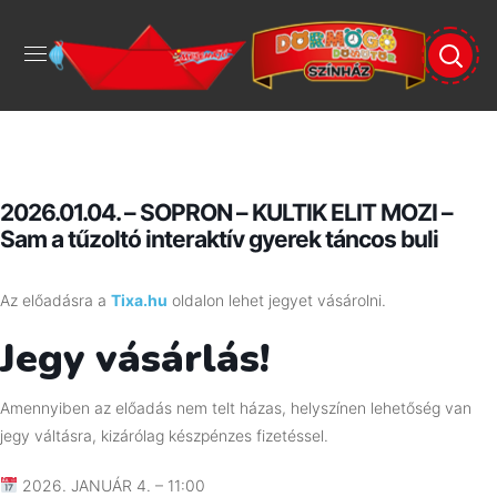
2026.01.04. – SOPRON – KULTIK ELIT MOZI –
Sam a tűzoltó interaktív gyerek táncos buli
Az előadásra a
Tixa.hu
oldalon lehet jegyet vásárolni.
Jegy vásárlás!
Amennyiben az előadás nem telt házas, helyszínen lehetőség van
jegy váltásra, kizárólag készpénzes fizetéssel.
2026. JANUÁR 4. – 11:00