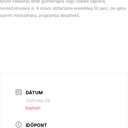
kitűnő választás lehet gyereknapra vagy családi napokra,
rendezvényekre is. A műsor időtartama eredetileg 50 perc, de igény
szerint módosítható, programba illeszthető.
DÁTUM
2025 nov 29
Expired!
IDŐPONT