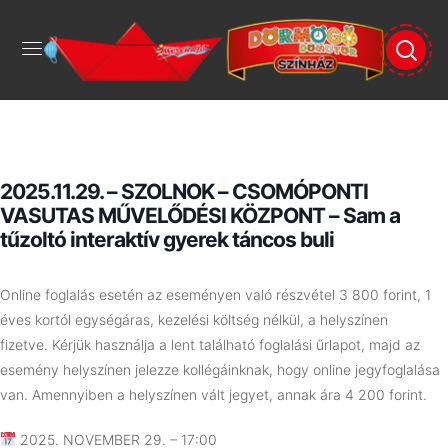
2025.11.29. – SZOLNOK – CSOMÓPONTI
VASUTAS MŰVELŐDÉSI KÖZPONT – Sam a
tűzoltó interaktív gyerek táncos buli
Online foglalás esetén az eseményen való részvétel 3 800 forint, 1
éves kortól egységáras, kezelési költség nélkül, a helyszínen
fizetve.
Kérjük használja a lent található foglalási űrlapot, majd az
esemény helyszínen jelezze kollégáinknak, hogy online jegyfoglalása
van. Amennyiben a helyszínen vált jegyet, annak ára 4 200 forint.
2025. NOVEMBER 29. – 17:00