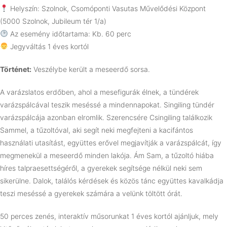
Helyszín: Szolnok, Csomóponti Vasutas Művelődési Központ
(5000 Szolnok, Jubileum tér 1/a)
Az esemény időtartama: Kb. 60 perc
Jegyváltás 1 éves kortól
Történet:
Veszélybe került a meseerdő sorsa.
A varázslatos erdőben, ahol a mesefigurák élnek, a tündérek
varázspálcával teszik meséssé a mindennapokat. Singiling tündér
varázspálcája azonban elromlik. Szerencsére Csingiling találkozik
Sammel, a tűzoltóval, aki segít neki megfejteni a kacifántos
használati utasítást, együttes erővel megjavítják a varázspálcát, így
megmenekül a meseerdő minden lakója. Ám Sam, a tűzoltó hiába
híres talpraesettségéről, a gyerekek segítsége nélkül neki sem
sikerülne. Dalok, találós kérdések és közös tánc együttes kavalkádja
teszi meséssé a gyerekek számára a velünk töltött órát.
50 perces zenés, interaktív műsorunkat 1 éves kortól ajánljuk, mely