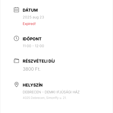
DÁTUM
2025 aug 23
Expired!
IDŐPONT
11:00 - 12:00
RÉSZVÉTELI DÍJ
3800 Ft.
HELYSZÍN
DEBRECEN - DEMKI IFJÚSÁGI HÁZ
4025 Debrecen, Simonffy u. 21.