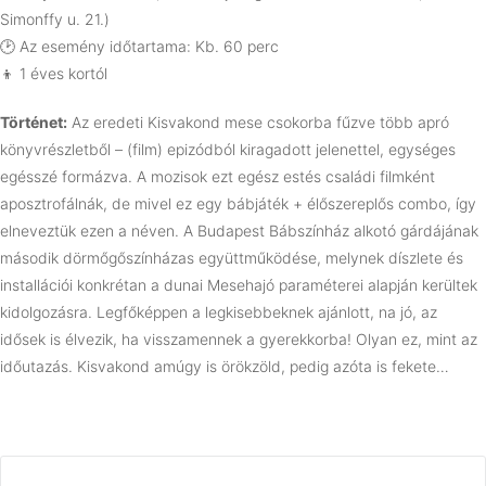
Simonffy u. 21.)
🕑 Az esemény időtartama: Kb. 60 perc
👦 1 éves kortól
Történet:
Az eredeti Kisvakond mese csokorba fűzve több apró
könyvrészletből – (film) epizódból kiragadott jelenettel, egységes
egésszé formázva. A mozisok ezt egész estés családi filmként
aposztrofálnák, de mivel ez egy bábjáték + élőszereplős combo, így
elneveztük ezen a néven. A Budapest Bábszínház alkotó gárdájának
második dörmőgőszínházas együttműködése, melynek díszlete és
installációi konkrétan a dunai Mesehajó paraméterei alapján kerültek
kidolgozásra. Legfőképpen a legkisebbeknek ajánlott, na jó, az
idősek is élvezik, ha visszamennek a gyerekkorba! Olyan ez, mint az
időutazás. Kisvakond amúgy is örökzöld, pedig azóta is fekete…