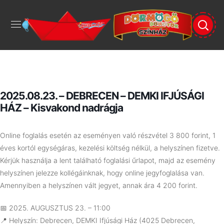
2025.08.23. – DEBRECEN – DEMKI IFJÚSÁGI
HÁZ – Kisvakond nadrágja
Online foglalás esetén az eseményen való részvétel 3 800 forint, 1
éves kortól egységáras, kezelési költség nélkül, a helyszínen fizetve.
Kérjük használja a lent található foglalási űrlapot, majd az esemény
helyszínen jelezze kollégáinknak, hogy online jegyfoglalása van.
Amennyiben a helyszínen vált jegyet, annak ára 4 200 forint.
📅 2025. AUGUSZTUS 23. – 11:00
📍 Helyszín: Debrecen, DEMKI Ifjúsági Ház (4025 Debrecen,