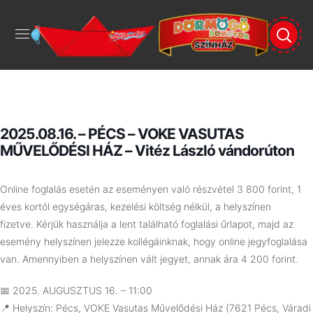
2025.08.16. – PÉCS – VOKE VASUTAS
MŰVELŐDÉSI HÁZ – Vitéz László vándorúton
Online foglalás esetén az eseményen való részvétel 3 800 forint, 1
éves kortól egységáras, kezelési költség nélkül, a helyszínen
fizetve.
Kérjük használja a lent található foglalási űrlapot, majd az
esemény helyszínen jelezze kollégáinknak, hogy online jegyfoglalása
van. Amennyiben a helyszínen vált jegyet, annak ára 4 200 forint.
📅 2025. AUGUSZTUS 16. – 11:00
📍 Helyszín:
Pécs, VOKE Vasutas Művelődési Ház (7621 Pécs, Váradi