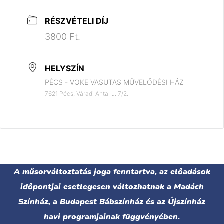
RÉSZVÉTELI DÍJ
3800 Ft.
HELYSZÍN
PÉCS - VOKE VASUTAS MŰVELŐDÉSI HÁZ
7621 Pécs, Váradi Antal u. 7/2.
A műsorváltoztatás joga fenntartva, az előadások
időpontjai esetlegesen változhatnak a Madách
Színház, a Budapest Bábszínház és az Újszínház
havi programjainak függvényében.