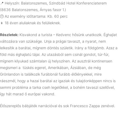
📍 Helyszín:
Balatonszemes, Szindbád Hotel Konferenciaterem
(8636 Balatonszemes, Árnyas fasor 1.)
🕑 Az esemény időtartama: Kb. 60 perc
👦 18 éven aluliaknak és felülieknek.
Részletek:
Kisvakond a turista – Kedvenc hősünk unatkozik. Éghajlat
változásra van szüksége. Unja a prágai tavaszt, a nyarat, nem
lelkesítik a barátai, mígnem döntés születik. Irány a földgömb. Azaz a
föld más éghajlatú tájai. Az utazásból sem csinál gondot, túr-fúr,
mígnem kilyukad számtalan új helyszínen. Az ausztrál kontinensen
megismeri a tüskés egeret, Amerikában, Ázsiában, de még
Grönlandon is találkozik furábbnál furább élőlényekkel, mire
ráeszmél, hogy a hazai barátai az igaziak és tulajdonképpen nincs is
semmi probléma a tarka cseh legelőkkel, a bohém tavaszi szellővel,
így hát marad ő európai vakond.
Élőszereplős bábjáték narrációval és sok Francesco Zappa zenével.