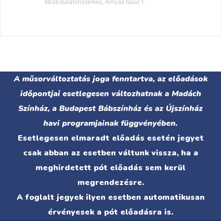
8636 Balatonszemes, Árnyas fasor 1.
A műsorváltoztatás joga fenntartva, az előadások
időpontjai esetlegesen változhatnak a Madách
Színház, a Budapest Bábszínház és az Újszínház
havi programjainak függvényében.
Esetlegesen elmaradt előadás esetén jegyet
csak abban az esetben váltunk vissza, ha a
meghirdetett pót előadás sem kerül
megrendezésre.
A foglalt jegyek ilyen esetben automatikusan
érvényesek a pót előadásra is.