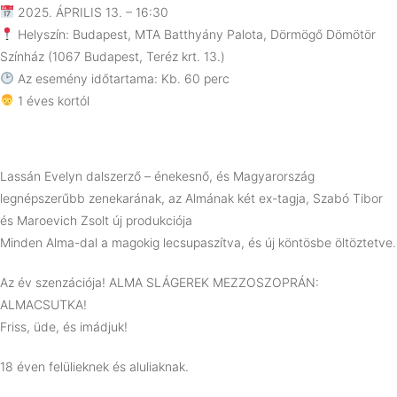
2025. ÁPRILIS 13. – 16:30
Helyszín: Budapest, MTA Batthyány Palota, Dörmögő Dömötör
Színház (
1067 Budapest, Teréz krt. 13.
)
Az esemény időtartama: Kb. 60 perc
1 éves kortól
Lassán Evelyn dalszerző – énekesnő, és Magyarország
legnépszerűbb zenekarának, az Almának két ex-tagja, Szabó Tibor
és Maroevich Zsolt új produkciója
Minden Alma-dal a magokig lecsupaszítva, és új köntösbe öltöztetve.
Az év szenzációja! ALMA SLÁGEREK MEZZOSZOPRÁN:
ALMACSUTKA!
Friss, üde, és imádjuk!
18 éven felülieknek és aluliaknak.