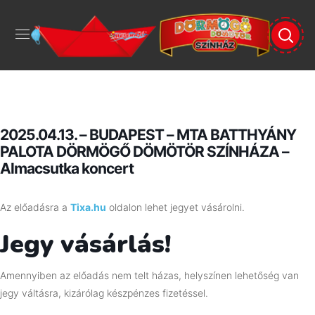
2025.04.13. – BUDAPEST – MTA BATTHYÁNY
PALOTA DÖRMÖGŐ DÖMÖTÖR SZÍNHÁZA –
Almacsutka koncert
Az előadásra a
Tixa.hu
oldalon lehet jegyet vásárolni.
Jegy vásárlás!
Amennyiben az előadás nem telt házas, helyszínen lehetőség van
jegy váltásra, kizárólag készpénzes fizetéssel.