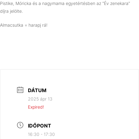
Pistike, Móricka és a nagymama egyetértésben az “Év zenekara”
díjra jelölte.
Almacsutka = harapj rá!
DÁTUM
2025 ápr 13
Expired!
IDŐPONT
16:30 - 17:30