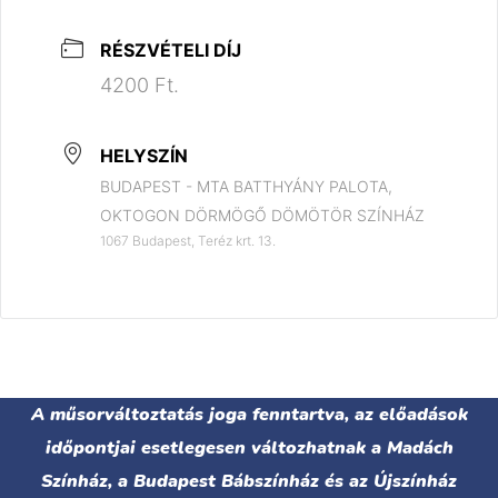
RÉSZVÉTELI DÍJ
4200 Ft.
HELYSZÍN
BUDAPEST - MTA BATTHYÁNY PALOTA,
OKTOGON DÖRMÖGŐ DÖMÖTÖR SZÍNHÁZ
1067 Budapest, Teréz krt. 13.
A műsorváltoztatás joga fenntartva, az előadások
időpontjai esetlegesen változhatnak a Madách
Színház, a Budapest Bábszínház és az Újszínház