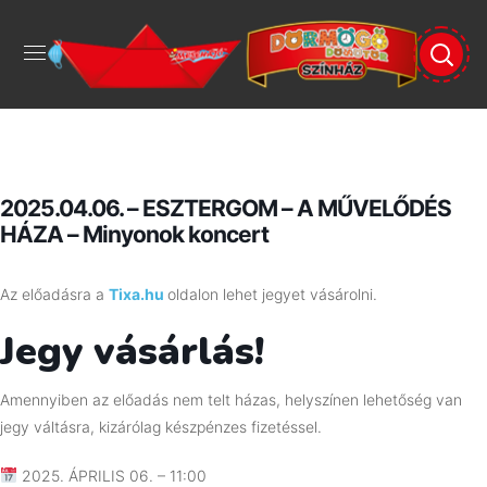
2025.04.06. – ESZTERGOM – A MŰVELŐDÉS
HÁZA – Minyonok koncert
Az előadásra a
Tixa.hu
oldalon lehet jegyet vásárolni.
Jegy vásárlás!
Amennyiben az előadás nem telt házas, helyszínen lehetőség van
jegy váltásra, kizárólag készpénzes fizetéssel.
2025. ÁPRILIS 06. – 11:00