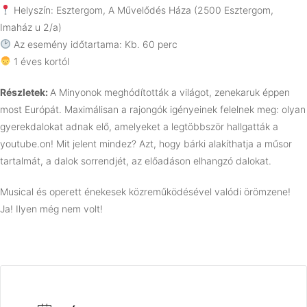
Helyszín: Esztergom, A Művelődés Háza (2500 Esztergom,
Imaház u 2/a)
Az esemény időtartama: Kb. 60 perc
1 éves kortól
Részletek:
A Minyonok meghódították a világot, zenekaruk éppen
most Európát. Maximálisan a rajongók igényeinek felelnek meg: olyan
gyerekdalokat adnak elő, amelyeket a legtöbbször hallgatták a
youtube.on! Mit jelent mindez? Azt, hogy bárki alakíthatja a műsor
tartalmát, a dalok sorrendjét, az előadáson elhangzó dalokat.
Musical és operett énekesek közreműködésével valódi örömzene!
Ja! Ilyen még nem volt!