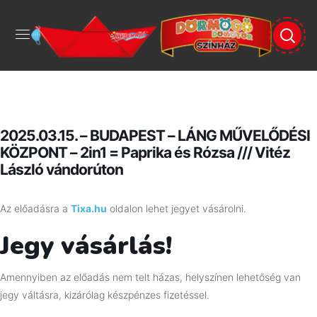
2025.03.15. – BUDAPEST – LÁNG MŰVELŐDÉSI
KÖZPONT – 2in1 = Paprika és Rózsa /// Vitéz
László vándorúton
Az előadásra a
Tixa.hu
oldalon lehet jegyet vásárolni.
Jegy vásárlás!
Amennyiben az előadás nem telt házas, helyszínen lehetőség van
jegy váltásra, kizárólag készpénzes fizetéssel.