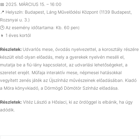
📅
2025. MÁRCIUS 15. – 16:00
📍 Helyszín: Budapest, Láng Művelődési Központ (1139 Budapest,
Rozsnyai u. 3.)
🕑 Az esemény időtartama: Kb. 60 perc
👦 1 éves kortól
Részletek:
Udvarlós mese, óvodás nyelvezettel, a korosztály részére
készült első olyan előadás, mely a gyerekek nyelvén meséli el,
mutatja be a fiú-lány kapcsolatot, az udvarlási lehetőségeket, a
szeretet erejét. Műfaja interaktív mese, népmesei hatásokkal
vegyített zenés játék az Újszínház művészeinek előadásában. Kiadó
a Móra könyvkiadó, a Dörmögő Dömötör Színház előadása.
Részletek:
Vitéz László a Hőslaci, ki az ördöggel is elbánik, ha úgy
adódik.