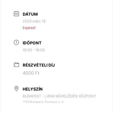
DÁTUM
2025 márc 15
Expired!
IDŐPONT
16:00 - 18:00
RÉSZVÉTELI DÍJ
4000 Ft.
HELYSZÍN
BUDAPEST - LÁNG MŰVELŐDÉSI KÖZPONT
1139 Budapest, Rozsnyai u. 3.